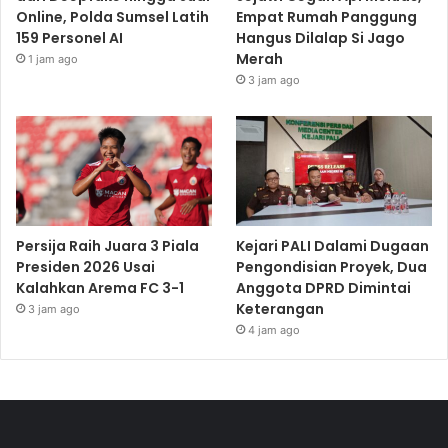
Online, Polda Sumsel Latih
Empat Rumah Panggung
159 Personel AI
Hangus Dilalap Si Jago
Merah
1 jam ago
3 jam ago
Persija Raih Juara 3 Piala
Kejari PALI Dalami Dugaan
Presiden 2026 Usai
Pengondisian Proyek, Dua
Kalahkan Arema FC 3-1
Anggota DPRD Dimintai
Keterangan
3 jam ago
4 jam ago