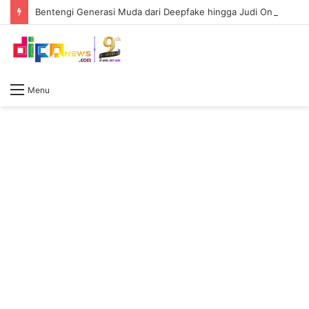
Bentengi Generasi Muda dari Deepfake hingga Judi Online, Polda Sumsel Latih 159 Personel AI
Menu