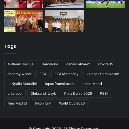
Tags
Anthony Joshua
Barcelona
canelo alvarez
Covid-19
deontay wilder
FIFA
FIFA Matchday
kalapas Pamekasan
LaNyalla Mattalitti
lapas Pamekasan
Lionel Messi
Liverpool
Oleksandr Usyk
Piala Dunia 2026
PSSI
Real Madrid
tyson fury
World Cup 2026
© Copyright 2026, All Rights Reserved