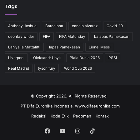
Tags
Anthony Joshua
Barcelona
canelo alvarez
Covid-19
deontay wilder
FIFA
FIFA Matchday
kalapas Pamekasan
LaNyalla Mattalitti
lapas Pamekasan
Lionel Messi
Liverpool
Oleksandr Usyk
Piala Dunia 2026
PSSI
Real Madrid
tyson fury
World Cup 2026
© Copyright 2026, All Rights Reserved
PT Difa Euronika Indonesia. www.difaeuronika.com
Redaksi
Kode Etik
Pedoman
Kontak
Facebook
YouTube
Instagram
TikTok