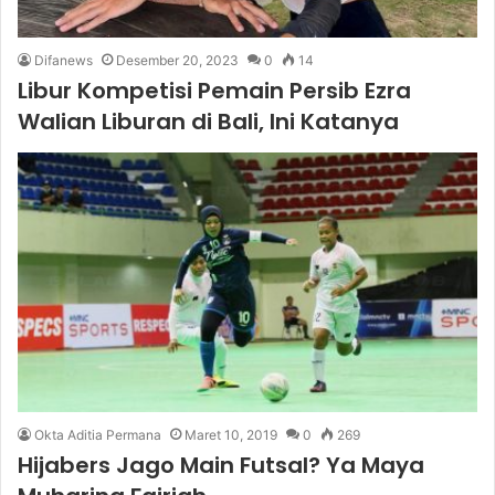
Difanews
Desember 20, 2023
0
14
Libur Kompetisi Pemain Persib Ezra
Walian Liburan di Bali, Ini Katanya
Okta Aditia Permana
Maret 10, 2019
0
269
Hijabers Jago Main Futsal? Ya Maya