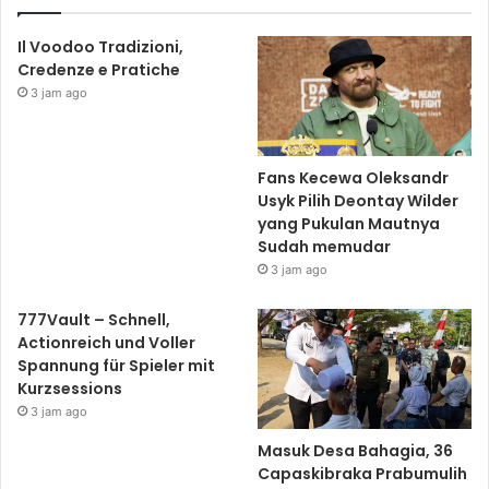
Il Voodoo Tradizioni,
Credenze e Pratiche
3 jam ago
Fans Kecewa Oleksandr
Usyk Pilih Deontay Wilder
yang Pukulan Mautnya
Sudah memudar
3 jam ago
777Vault – Schnell,
Actionreich und Voller
Spannung für Spieler mit
Kurzsessions
3 jam ago
Masuk Desa Bahagia, 36
Capaskibraka Prabumulih