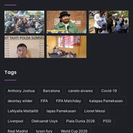
Tags
Anthony Joshua
Barcelona
canelo alvarez
Covid-19
deontay wilder
FIFA
FIFA Matchday
kalapas Pamekasan
LaNyalla Mattalitti
lapas Pamekasan
Lionel Messi
Liverpool
Oleksandr Usyk
Piala Dunia 2026
PSSI
Real Madrid
tyson fury
World Cup 2026