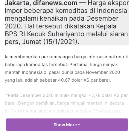
Jakarta, difanews.com
— Harga ekspor
impor beberapa komoditas di Indonesia
mengalami kenaikan pada Desember
2020. Hal tersebut dikatakan Kepala
BPS RI Kecuk Suhariyanto melalui siaran
pers, Jumat (15/1/2021).
Ia membeberkan perkembangan harga internasional untuk
beberapa komoditas tersebut. Pertama, harga minyak
mentah Indonesia di pasar dunia pada November 2020
yang lalu adalah sebesar 40,67 dolar AS per barel.
“Pada Desember 2020 ini naik menjadi 47,78 dolar AS per
barel. Dengan demikian, harga minyak mentah ini secara
M-To-M mengalami peningkatan sebesar 17,48 persen,”
bebernya.
Show More
Meski demikian, katanya, jika dibandingkan posisi