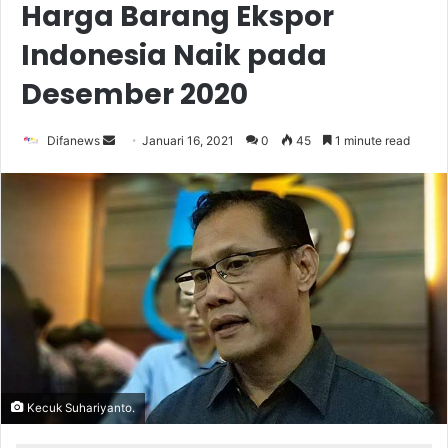
Harga Barang Ekspor
Indonesia Naik pada
Desember 2020
Send
Difanews
Januari 16, 2021
0
45
1 minute read
an
email
Kecuk Suhariyanto.