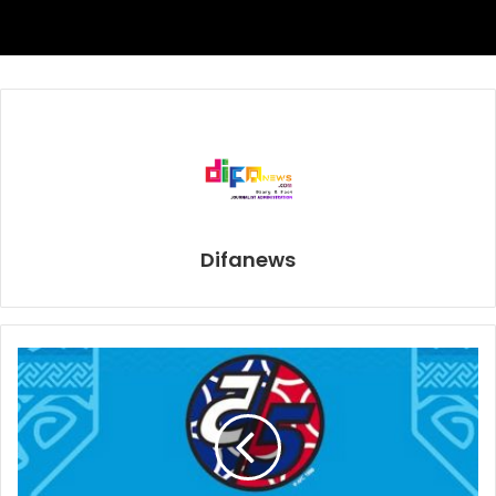
sebesar 25,5 persen.
“Peningkatan harga dari dua komoditas andalan ekspor
impor Indonesia ini tentu saja akan berpengaruh besar,
terutama pada nilai ekspor Indonesia Desember 2020,”
terangnya.
Kemudian, komoditas yang mengalami penurunan harga
adalah emas. Emas secara M-To-M pada bulan Desember
Difanews
ini mengalami penurunan harga tipis yaitu minus 0,42
persen, meskipun secara Y-On-Y harga emas masih
meningkat sekitar 25,64 persen.
Lanjutnya Kecuk, dengan berbagai perkembangan harga
ini, maka ekspor Indonesia pada Desember 2020 naik
sebesar USD 16,54 dolar AS