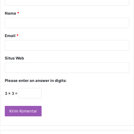
Nama
*
Email
*
Situs Web
Please enter an answer in digits:
3 × 3 =