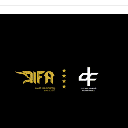
Desember 2019 masih terjadi penurunan harga sebesar
28,9 persen. Menurut Kecuk, di Desember ini banyak
komoditas mengalami peningkatan harga yang cukup
besar.
“Ada peningkatan harga untuk batu bara, minyak kernel,
minyak kelapa sawit, tembaga, nikel, timah, dan
aluminium,” katanya.
Untuk minyak kelapa sawit misalnya, pada Desember 2020
ini secara M-To-M harganya meningkat sebesar 6,62
persen. Jika dibandingkan Y-On-Y, harga minyak kelapa
sawit ini naiknya justru lebih tinggi yaitu sebesar 28,13
persen.
Sedangkan untuk batubara pada Desember ini M-To-M nya
juga naik tinggi sekitar 28,93 persen, dan Y-On-Y naik