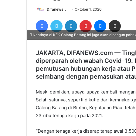
Send
Difanews
Oktober 1, 2020
an
Facebook
Twitter
LinkedIn
Pinterest
Messenger
Share via Email
email
Nantinya di KEK Galang Batang ini juga akan dibangun pabrik
JAKARTA, DIFANEWS.com — Tingkat
diperparah oleh wabah Covid-19.
pemutusan hubungan kerja atau P
seimbang dengan pemasukan atau
Meski demikian, upaya-upaya kembali mengangk
Salah satunya, seperti dikutip dari kemnake
Galang Batang di Bintan, Kepulauan Riau, tel
23 ribu tenaga kerja pada 2021.
“Dengan tenaga kerja diserap tahap awal 3.5