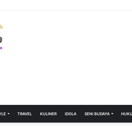
Lempar Psywar Pedas, Kalau Bukan di Inggris, Tidak Ada Yang Kenal Mos
YLE
TRAVEL
KULINER
IDOLA
SENI BUDAYA
HUK