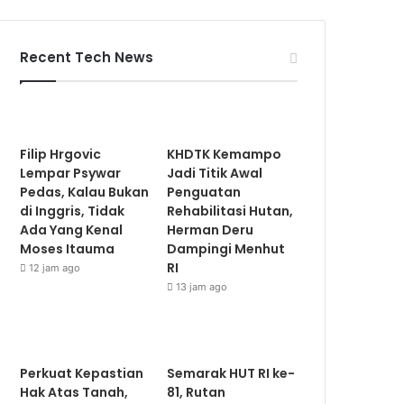
Recent Tech News
Filip Hrgovic
KHDTK Kemampo
Lempar Psywar
Jadi Titik Awal
Pedas, Kalau Bukan
Penguatan
di Inggris, Tidak
Rehabilitasi Hutan,
Ada Yang Kenal
Herman Deru
Moses Itauma
Dampingi Menhut
RI
12 jam ago
13 jam ago
Perkuat Kepastian
Semarak HUT RI ke-
Hak Atas Tanah,
81, Rutan