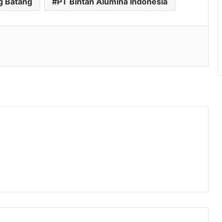
g Batang
PT Bintan Alumina Indonesia