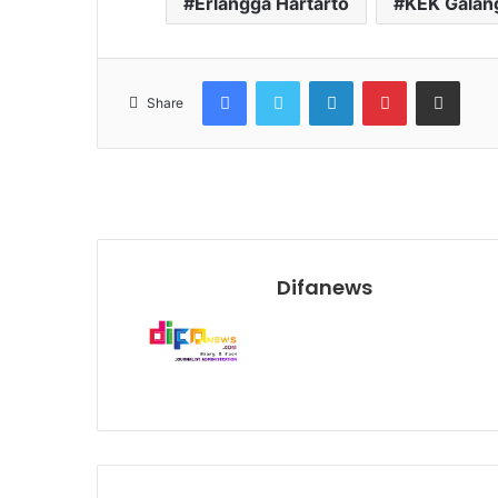
Erlangga Hartarto
KEK Galan
Facebook
Twitter
LinkedIn
Pinterest
Share via Email
Share
Difanews