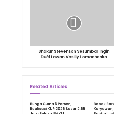
Shakur Stevenson Sesumbar Ingin
Duél Lawan Vasiliy Lomachenko
Related Articles
Bunga Cuma 6 Persen,
Babak Bar
Realisasi KUR 2026 Sasar 2,65
Karyawan, 
Juta Pelaku UMKM
Bank of In