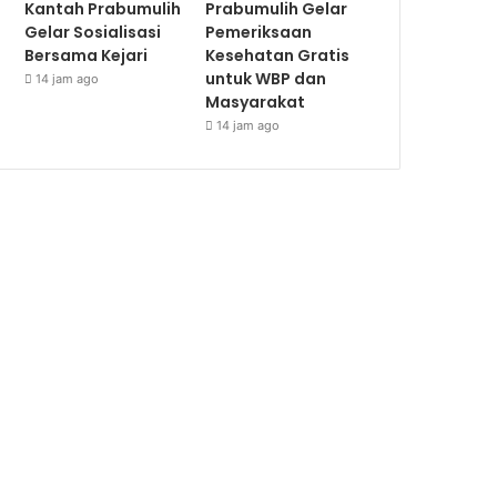
Kantah Prabumulih
Prabumulih Gelar
Gelar Sosialisasi
Pemeriksaan
Bersama Kejari
Kesehatan Gratis
untuk WBP dan
14 jam ago
Masyarakat
14 jam ago