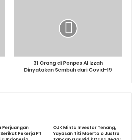
31 Orang di Ponpes Al Izzah
Dinyatakan Sembuh dari Covid-19
u Perjuangan
OJK Minta Investor Tenang,
Serikat Pekerja PT
Yayasan Titi Moertolo Justru
dia Indonesia
Tancap Gas Bidik Dana Segar