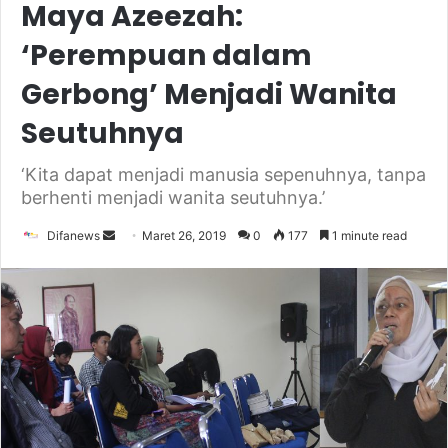
Maya Azeezah:
‘Perempuan dalam
Gerbong’ Menjadi Wanita
Seutuhnya
‘Kita dapat menjadi manusia sepenuhnya, tanpa
berhenti menjadi wanita seutuhnya.’
Send
Difanews
Maret 26, 2019
0
177
1 minute read
an
email