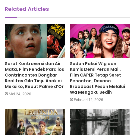
Esensi isi surat yang ditulis tahun 1900 oleh RA Kartini,
Related Articles
sampai sekarang terus diperjuangkan oleh kaum pejuang
Feminis, yang menuntut emansipasi atau kesamaan dan
keadilan hak dengan pria di depan publik dengan
menduduki jabatan strategis di lembaga apapun. Tetapi di
balik emansipasi itu, sesungguhnya bagaimana seorang
perempuan ‘Menjadi Manusia Sepenuhnya’ sekaligus
‘Menjadi Wanita Seutuhnya’, yang tidak bisa diabaikan
Sarat Kontroversi dan Air
Sudah Pakai Wig dan
Mata, Film Pendek Para los
Kumis Demi Peran Mail,
perananan kodratnya menjadi seorang istri dan seorang
Contrincantes Bongkar
Film CAPER Tetap Seret
ibu yang kelak melahirkan generasi terbaik. (EQ)
Realitas Gila Tinju Anak di
Penonton, Devano
Meksiko, Rebut Palme d’Or
Broadcast Pesan Melalui
Wa Mengaku Sedih
Mei 24, 2026
Maya Azeezah
Februari 12, 2026
Perempuan dalam Gerbong