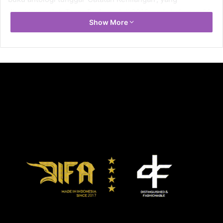
diterbitkan oleh Teras Budaya, Juli 2016, pada halaman 68.
Show More
Diksi puisi itu begini:
‘Ia perempuan hitam
Yang selalu diam
Dalam ruang mendendam
Pada perjalanan yang terlewati kelam
Tak mudah mencapai puncak kejayaan
Ia lampaui batas-batasan
Melupakan qodrati keperempuanan
Karena tuntutan jaman
Ia coba mendobrak peradaban
Yang salah di mata para lanang
Tahan hantaman dan guncangan