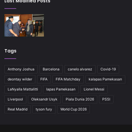
Last Modified Posts
Tags
Anthony Joshua
Barcelona
canelo alvarez
Covid-19
deontay wilder
FIFA
FIFA Matchday
kalapas Pamekasan
LaNyalla Mattalitti
lapas Pamekasan
Lionel Messi
Liverpool
Oleksandr Usyk
Piala Dunia 2026
PSSI
Real Madrid
tyson fury
World Cup 2026