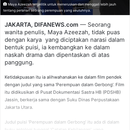
Maya Azeezah tergelitik untuk meneruskan dan menggali lebih jauh
tentang peranan seorang perempuan yang seutuhnya.
JAKARTA, DIFANEWS.com
— Seorang
wanita penulis, Maya Azeezah, tidak puas
dengan karya yang diciptakan narasi dalam
bentuk puisi, ia kembangkan ke dalam
naskah drama dan dipentaskan di atas
panggung.
Ketidakpuasan itu ia alihwahanakan ke dalam film pendek
dengan judul yang sama ‘Perempuan dalam Gerbong’. Film
itu didikusikan di Pusat Dokumentasi Sastra HB (PDSHB)
Jassin, berkerja sama dengan Suku Dinas Perpustakaan
Jakarta Utara.
Judul puisi ‘Perempuan dalam Gerbong’ itu ada di dalam
buku antologi tunggal ‘Catatan Kehilangan’, yang