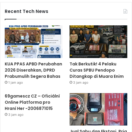
Recent Tech News
KUA PPAS APBD Perubahan
Tak Berkutik! 4 Pelaku
2026 Diserahkan, DPRD
Curas SPBU Pendopo
Prabumulih Segera Bahas
Ditangkap di Muara Enim
1 jam ago
3 jam ago
69gamescz CZ – Oficiální
Online Platforma pro
Hraní Her -2006871015
3 jam ago
Jual Sabu dan Ekstasi, Pria