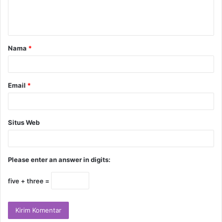
Nama
*
Email
*
Situs Web
Please enter an answer in digits:
five + three =