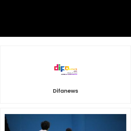
Seolah baja gerbong kereta malam
Kerasnya pengembaraan
Makbulkan segala langgam dan impian
Menggenapi keiinginan
Tanpa menanggung sesal
Tetap saja ia roboh pada kehampaan
Saat senja datang menjelang
Perempuan hitam yang tangguh rebah tak berteman
Pendar yang ia raba tak tertentang’
Difanews
Begitulah puisi yang menggambarkan seorang perempuan
yang berusaha mengatasi hidupnya, yang datang silih
berganti, bertubi-tubi, tiada henti di antara ruang
keperempuanan untuk mendapatkan kemandirian yang
bermartabat, kesetaraaan, kesuksesan dan keberhasilan,