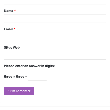
Nama
*
Email
*
Situs Web
Please enter an answer in digits:
three × three =