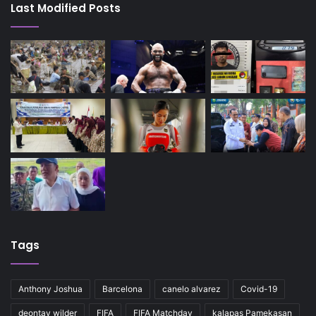
Last Modified Posts
Tags
Anthony Joshua
Barcelona
canelo alvarez
Covid-19
deontay wilder
FIFA
FIFA Matchday
kalapas Pamekasan