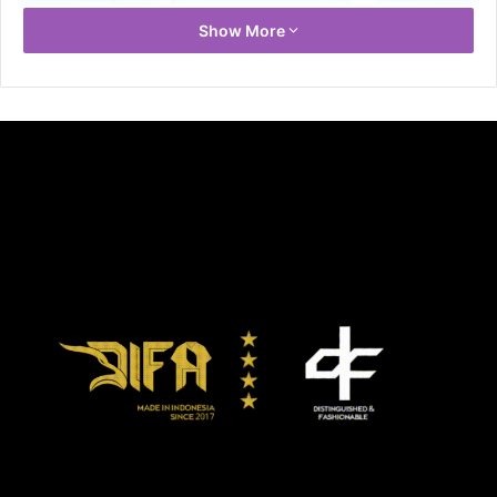
Show More
Adityo Restu Putro.
Sementara rekannya, Barijani Mahesa Putra,
menyumbangkan dua medali emas dari nomor 500m+D
sprint, dan 10km team time trial.
“PON Papua adalah PON pertama saya. Ini merupakan
suatu kebanggaan tersendiri bagi saya,” ujar Barijani ketika
bersama Naura menjadi narasumber di Media Center
Jakarta untuk PON XX Papua, Kamis (14/10).