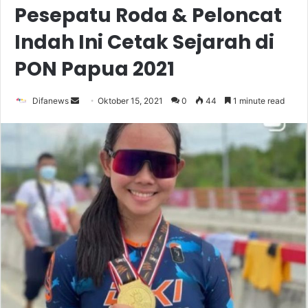
Pesepatu Roda & Peloncat
Indah Ini Cetak Sejarah di
PON Papua 2021
Send
Difanews
Oktober 15, 2021
0
44
1 minute read
an
email