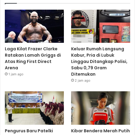
Laga Kilat Frazer Clarke
Keluar Rumah Langsung
Ratakan Lamah Griggs di
Kabur, Pria di Lubuk
Atas Ring First Direct
Linggau Ditangkap Polisi,
Arena
Sabu 0,79 Gram
Ditemukan
1 jam ago
2 jam ago
Pengurus Baru Patelki
Kibar Bendera Merah Putih