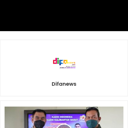
Cabang sepatu roda diperlombakan di dua venue, yakni
Arena Klemen Tinal Roller Sport, Kota Jayapura dan
Jembatan Merah, Youtefa, Holtekam.
Barijani, mahasiswa Universitas Indonesia (UI), mengaku
kagum dengan arena pertandingan di PON Papua dan
berharap dapat terus dimanfaatkan agar terawat.
“Saya harap semua sarana venue yang sudah dibangun
dapat dimanfaatkan dengan baik untuk kemajuan olahraga
Papua khususnya dan Indonesia umumnya,” katanya.
Difanews
Naura dan kawan-kawan berhasil mengantarkan DKI
Jakarta keluar sebagai juara umum sepatu roda dengan
total 23 medali (13 emas, 8 perak, dan 2 perunggu).
Tuan rumah Papua di posisi kedua dengan 8-3-5, diikuti