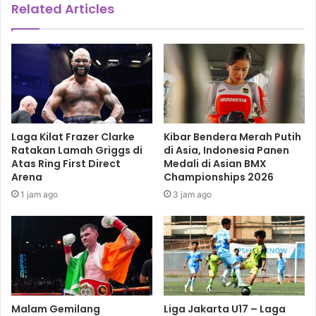
Related Articles
Loncat Indah DKI Jakarta menjadi juara umum dengan 5
emas, 4 perak, dan 2 perunggu, sementara Jatim di posisi
2 dengan 4-3-2, diikuti Papua 1-0-2.
ADITYO RESTU PUTRO
LONCAT INDAH PON
Laga Kilat Frazer Clarke
Kibar Bendera Merah Putih
Ratakan Lamah Griggs di
di Asia, Indonesia Panen
Atas Ring First Direct
Medali di Asian BMX
NAURA RAHMADIJA
PON Papua 2021
Arena
Championships 2026
SEPATU RODA PON
1 jam ago
3 jam ago
Malam Gemilang
Liga Jakarta U17 – Laga