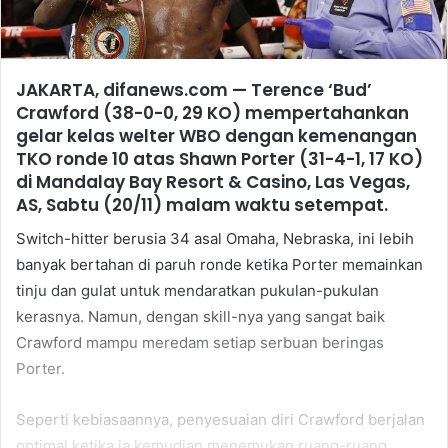
JAKARTA, difanews.com — Terence ‘Bud’
Crawford (38-0-0, 29 KO) mempertahankan
gelar kelas welter WBO dengan kemenangan
TKO ronde 10 atas Shawn Porter (31-4-1, 17 KO)
di Mandalay Bay Resort & Casino, Las Vegas,
AS, Sabtu (20/11) malam waktu setempat.
Switch-hitter berusia 34 asal Omaha, Nebraska, ini lebih
banyak bertahan di paruh ronde ketika Porter memainkan
tinju dan gulat untuk mendaratkan pukulan-pukulan
kerasnya. Namun, dengan skill-nya yang sangat baik
Crawford mampu meredam setiap serbuan beringas
Porter.
Seperti kebiasaannya, penyesuaian diri Crawford berjalan
optimal ketika ia kemudian menemukan ruang-ruang