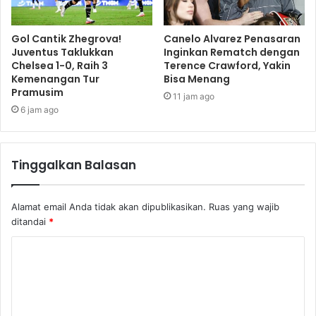
Lalu, apa kata sang ayah?
Gol Cantik Zhegrova!
Canelo Alvarez Penasaran
Juventus Taklukkan
Inginkan Rematch dengan
“Ia tidak melakukan persiapan seperti yang saya inginkan,
Chelsea 1-0, Raih 3
Terence Crawford, Yakin
Kemenangan Tur
Bisa Menang
dan itu membuat saya berkata, ‘Saya tidak ingin ia dalam
Pramusim
11 jam ago
situasi itu,'” katanya.
6 jam ago
“Ia berhadapan dengan petarung hebat, yang sangat tajam,
dan ia defisit. Ini seperti melawan orang ini dengan mata
Tinggalkan Balasan
tertutup ketika Anda mengalami defisit seperti itu. Saya
tidak akan membiarkan itu terjadi padanya.”
Alamat email Anda tidak akan dipublikasikan.
Ruas yang wajib
ditandai
*
errol spence jr
Shawn Porter
Terence Crawford