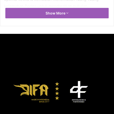
kelemahan Porter untuk mendaratkan pukulan.
Memanfaatkan tubuh Porter, Crawford mulai menyengat
Show More
lawan dengan beberapa straigt kiri yang keras.
Porter, 34, asal Akron, Ohio namun lebih banyak
menghabiskan waktu tinjunya Las Vegas, melambat di
ronde 9 dan awal ronde 10. Melalui sebuah counter kiri
yang menerpa persis bagian bawah wajahnya, Porter jatuh
terduduk. Sebuah pukulan voli (volley of blows) kembali
membuat Porter jatuh tersungkur memaksa pelatih
sekaligus ayahnya, Kenny Porter, melempar handuk untuk
menghentikan pertarungan. Waktu penghentian adalah
1:21.
Menurut CompuBox, pukulan keras kedua petinju hampir
berimbang, 65 (Crawford) dan 67 (Porter). Crawford
unggul jab, 33-159 (21%) berbanding 12-94 (13%).