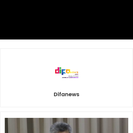
Menurut catatan, ketiga hakim memberi hasil imbang di 6
ronde pertama sebelum Crawford tampil mendominasi.
Secara skor di 9 ronde, Crawford unggul 86-85, 86-85,
87-84.
“Shawn Porter adalah petarung yang baik,” kata Crawford.
“Ia melakukan beberapa hal kecil yang menyulitkan,
memaksa saya berpikir. Saya tahu saya menangkapnya
dengan pukulan yang bagus dan kemudian ketika saya
menangkapnya dengan hook kiri lainnya, saya melihat di
wajahnya ia benar-benar terluka. Ayahnya melakukan hal
Difanews
yang benar dengan menghentikannya, karena saya datang
dengan penuh dendam.”
Rekaman video setelah pertarungan menangkap juara
kelas welter WBC dan IBF Errol ‘The Truth’ Spence Jr (27-