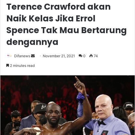
Terence Crawford akan
Naik Kelas Jika Errol
Spence Tak Mau Bertarung
dengannya
Send
Difanews
November 21, 2021
0
74
an
2 minutes read
email