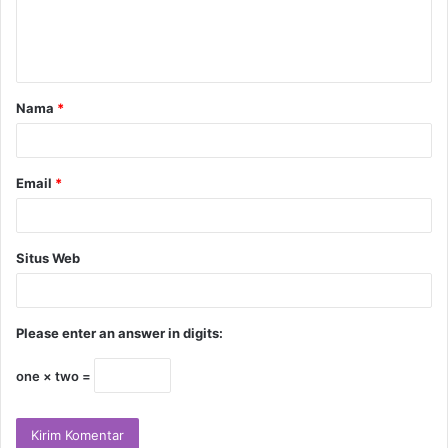
Nama
*
Email
*
Situs Web
Please enter an answer in digits:
one × two =