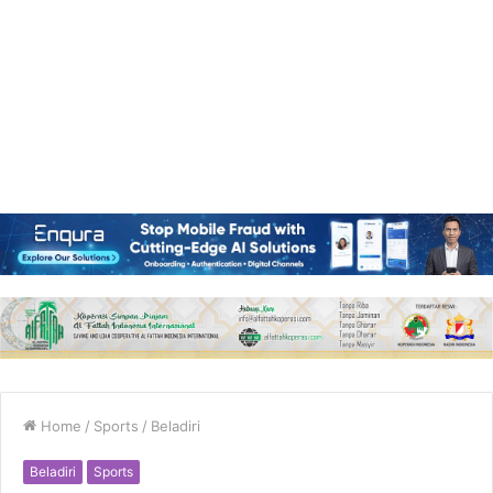
Home
/
Sports
/
Beladiri
Beladiri
Sports