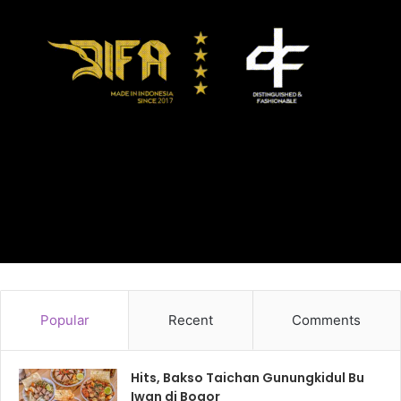
Popular
Recent
Comments
Hits, Bakso Taichan Gunungkidul Bu
Iwan di Bogor