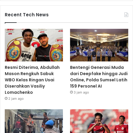
Recent Tech News
Resmi Diterima, Abdullah
Bentengi Generasi Muda
Mason Rengkuh Sabuk
dari Deepfake hingga Judi
WBO Kelas Ringan Usai
Online, Polda Sumsel Latih
Diserahkan Vasiliy
159 Personel AI
Lomachenko
3 jam ago
2 jam ago