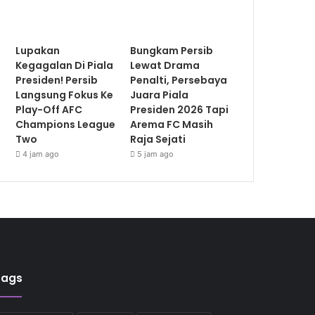
Lupakan
Bungkam Persib
Kegagalan Di Piala
Lewat Drama
Presiden! Persib
Penalti, Persebaya
Langsung Fokus Ke
Juara Piala
Play-Off AFC
Presiden 2026 Tapi
Champions League
Arema FC Masih
Two
Raja Sejati
4 jam ago
5 jam ago
Tags