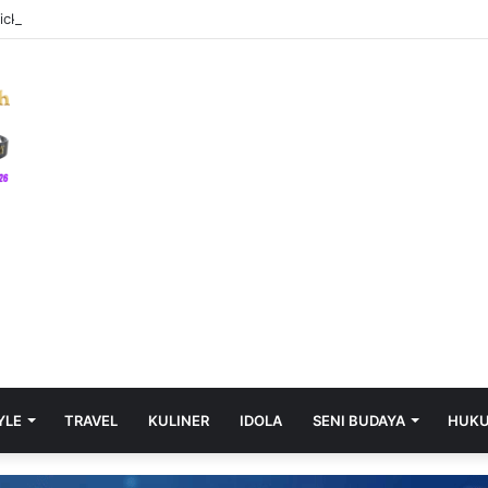
ck‑Hit Slots en Snelle Winsten voor de Pulse‑Driven Player
YLE
TRAVEL
KULINER
IDOLA
SENI BUDAYA
HUK