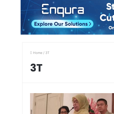
Home
/
3T
3T