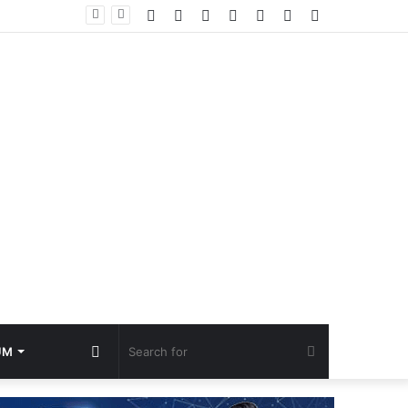
Facebook
YouTube
Instagram
TikTok
Log
Random
Sidebar
In
Article
Random
Search
UM
Article
for