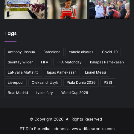
Tags
Anthony Joshua
Barcelona
canelo alvarez
Covid-19
deontay wilder
FIFA
FIFA Matchday
kalapas Pamekasan
LaNyalla Mattalitti
lapas Pamekasan
Lionel Messi
Liverpool
Oleksandr Usyk
Piala Dunia 2026
PSSI
Real Madrid
tyson fury
World Cup 2026
© Copyright 2026, All Rights Reserved
PT Difa Euronika Indonesia. www.difaeuronika.com