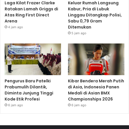
Laga Kilat Frazer Clarke
Keluar Rumah Langsung
Ratakan Lamah Griggs di
Kabur, Pria di Lubuk
Atas Ring First Direct
Linggau Ditangkap Polisi,
Arena
Sabu 0,79 Gram
Ditemukan
4 jam ago
5 jam ago
Pengurus Baru Patelki
Kibar Bendera Merah Putih
Prabumulih Dilantik,
di Asia, Indonesia Panen
Diminta Junjung Tinggi
Medali di Asian BMX
Kode Etik Profesi
Championships 2026
6 jam ago
6 jam ago