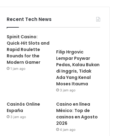
Recent Tech News
Spinit Casino:
Quick‑Hit Slots and
Rapid Roulette
Filip Hrgovic
Rounds for the
Lempar Psywar
Modern Gamer
Pedas, Kalau Bukan
1 jam ago
di Inggris, Tidak
Ada Yang Kenal
Moses Itauma
3 jam ago
Casinós Online
Casino en línea
España
México: Top de
casinos en Agosto
3 jam ago
2026
4 jam ago