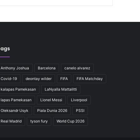
Tags
Anthony Joshua
Barcelona
canelo alvarez
Covid-19
deontay wilder
FIFA
FIFA Matchday
kalapas Pamekasan
LaNyalla Mattalitti
lapas Pamekasan
Lionel Messi
Liverpool
Oleksandr Usyk
Piala Dunia 2026
PSSI
Real Madrid
tyson fury
World Cup 2026