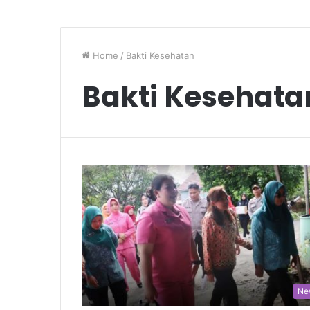
Home
/
Bakti Kesehatan
Bakti Kesehata
Ne