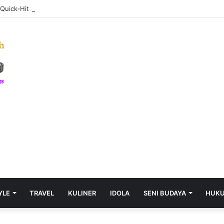
: Quick‑Hit Slots and Rapid Roulette Rounds for the Modern Gamer
YLE
TRAVEL
KULINER
IDOLA
SENI BUDAYA
HUK