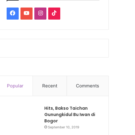
Facebook
YouTube
Instagram
TikTok
Popular
Recent
Comments
Hits, Bakso Taichan
Gunungkidul Bu Iwan di
Bogor
September 10, 2019