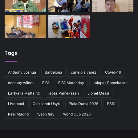
Tags
Anthony Joshua
Barcelona
canelo alvarez
Covid-19
deontay wilder
FIFA
FIFA Matchday
kalapas Pamekasan
LaNyalla Mattalitti
lapas Pamekasan
Lionel Messi
Liverpool
Oleksandr Usyk
Piala Dunia 2026
PSSI
Real Madrid
tyson fury
World Cup 2026