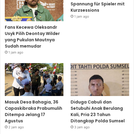
Spannung für Spieler mit
Kurzsessions
1 jam ago
Fans Kecewa Oleksandr
Usyk Pilih Deontay Wilder
yang Pukulan Mautnya
Sudah memudar
1 jam ago
Masuk Desa Bahagia, 36
Diduga Cabuli dan
Capaskibraka Prabumulih
Setubuhi Anak Berulang
Ditempa Jelang 17
Kali, Pria 23 Tahun
Agustus
Ditangkap Polda Sumsel
2 jam ago
3 jam ago