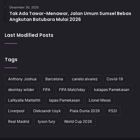
Desember 30, 2025
Tak Ada Tawar-Menawar, Jalan Umum Sumsel Bebas
Angkutan Batubara Mulai 2026
Last Modified Posts
Tags
Anthony Joshua
Barcelona
canelo alvarez
Covid-19
deontay wilder
FIFA
FIFA Matchday
kalapas Pamekasan
LaNyalla Mattalitti
lapas Pamekasan
Lionel Messi
Liverpool
Oleksandr Usyk
Piala Dunia 2026
PSSI
Real Madrid
tyson fury
World Cup 2026