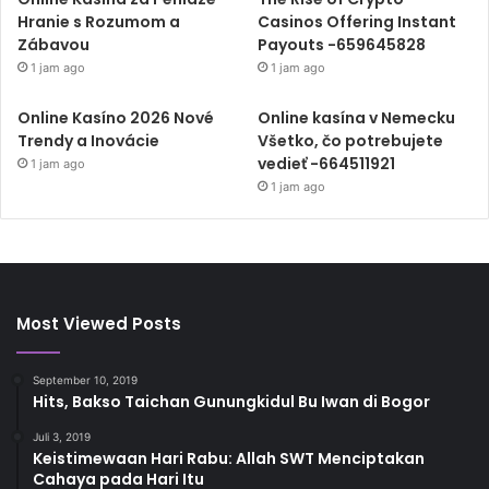
Hranie s Rozumom a
Casinos Offering Instant
Zábavou
Payouts -659645828
1 jam ago
1 jam ago
Online Kasíno 2026 Nové
Online kasína v Nemecku
Trendy a Inovácie
Všetko, čo potrebujete
vedieť -664511921
1 jam ago
1 jam ago
Most Viewed Posts
September 10, 2019
Hits, Bakso Taichan Gunungkidul Bu Iwan di Bogor
Juli 3, 2019
Keistimewaan Hari Rabu: Allah SWT Menciptakan
Cahaya pada Hari Itu