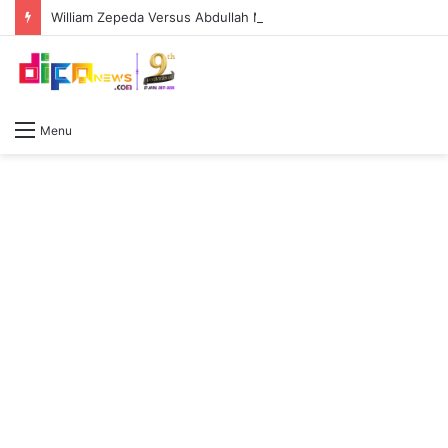
William Zepeda Versus Abdullah Mason, Duel Panas Sesama Kidal: Pengalaman William Zepeda bakal diuji keperkasaan Abdullah Mason
Menu