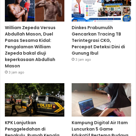
William Zepeda Versus
Dinkes Prabumulih
Abdullah Mason, Duel
Gencarkan Tracing TB
Panas Sesama Kidal:
Terintegrasi CKG,
Pengalaman William
Percepat Deteksi Dini di
Zepeda bakal diuji
Gunung Ibul
keperkasaan Abdullah
3 jam ago
Mason
3 jam ago
KPK Lanjutkan
Kampung Digital Air Itam
Penggeledahan di
Luncurkan 5 Game
Bengkulu, Rumah Kepala
Edukatif Bertema Budaya