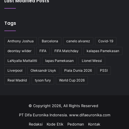
Last Modified Posts
Tags
Anthony Joshua
Barcelona
canelo alvarez
Covid-19
deontay wilder
FIFA
FIFA Matchday
kalapas Pamekasan
LaNyalla Mattalitti
lapas Pamekasan
Lionel Messi
Liverpool
Oleksandr Usyk
Piala Dunia 2026
PSSI
Real Madrid
tyson fury
World Cup 2026
© Copyright 2026, All Rights Reserved
PT Difa Euronika Indonesia. www.difaeuronika.com
Redaksi
Kode Etik
Pedoman
Kontak