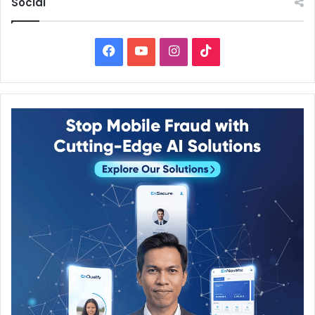
Social
Facebook
YouTube
Instagram
TikTok