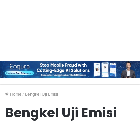
Home
/
Bengkel Uji Emisi
Bengkel Uji Emisi