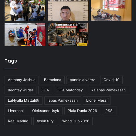
Tags
Anthony Joshua
Barcelona
canelo alvarez
Covid-19
deontay wilder
FIFA
FIFA Matchday
kalapas Pamekasan
LaNyalla Mattalitti
lapas Pamekasan
Lionel Messi
Liverpool
Oleksandr Usyk
Piala Dunia 2026
PSSI
Real Madrid
tyson fury
World Cup 2026