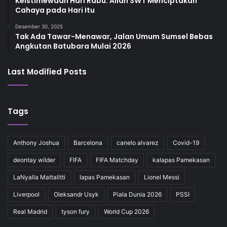
Keistimewaan Hari Rabu: Allah SWT Menciptakan
Cahaya pada Hari Itu
Desember 30, 2025
Tak Ada Tawar-Menawar, Jalan Umum Sumsel Bebas
Angkutan Batubara Mulai 2026
Last Modified Posts
Tags
Anthony Joshua
Barcelona
canelo alvarez
Covid-19
deontay wilder
FIFA
FIFA Matchday
kalapas Pamekasan
LaNyalla Mattalitti
lapas Pamekasan
Lionel Messi
Liverpool
Oleksandr Usyk
Piala Dunia 2026
PSSI
Real Madrid
tyson fury
World Cup 2026