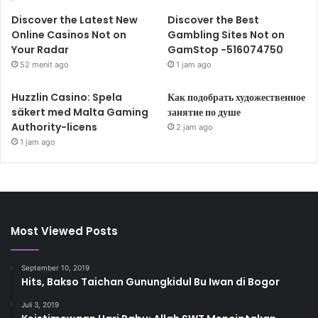
Discover the Latest New
Discover the Best
Online Casinos Not on
Gambling Sites Not on
Your Radar
GamStop -516074750
52 menit ago
1 jam ago
Huzzlin Casino: Spela
Как подобрать художественное
säkert med Malta Gaming
занятие по душе
Authority-licens
2 jam ago
1 jam ago
Most Viewed Posts
September 10, 2019
Hits, Bakso Taichan Gunungkidul Bu Iwan di Bogor
Juli 3, 2019