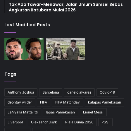
Tak Ada Tawar-Menawar, Jalan Umum Sumsel Bebas
Angkutan Batubara Mulai 2026
Last Modified Posts
Tags
Anthony Joshua
Barcelona
canelo alvarez
Covid-19
deontay wilder
FIFA
FIFA Matchday
kalapas Pamekasan
LaNyalla Mattalitti
lapas Pamekasan
Lionel Messi
Liverpool
Oleksandr Usyk
Piala Dunia 2026
PSSI