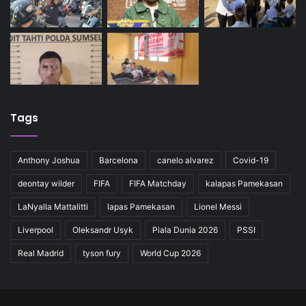
Tags
Anthony Joshua
Barcelona
canelo alvarez
Covid-19
deontay wilder
FIFA
FIFA Matchday
kalapas Pamekasan
LaNyalla Mattalitti
lapas Pamekasan
Lionel Messi
Liverpool
Oleksandr Usyk
Piala Dunia 2026
PSSI
Real Madrid
tyson fury
World Cup 2026