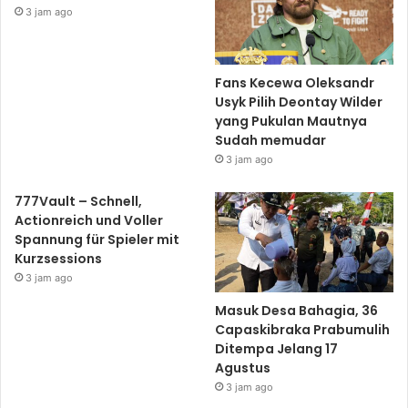
3 jam ago
Fans Kecewa Oleksandr
Usyk Pilih Deontay Wilder
yang Pukulan Mautnya
Sudah memudar
3 jam ago
777Vault – Schnell,
Actionreich und Voller
Spannung für Spieler mit
Kurzsessions
3 jam ago
Masuk Desa Bahagia, 36
Capaskibraka Prabumulih
Ditempa Jelang 17
Agustus
3 jam ago