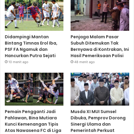
Didampingi Mantan
Penjaga Malam Pasar
Bintang Timnas Erol Iba,
Subuh Ditemukan Tak
PSF FA Ngamuk dan
Bernyawa di Kontrakan, Ini
Hancurkan Putra Sejati
Hasil Pemeriksaan Polisi
10 menit ago
48 menit ago
Pemain Pengganti Jadi
Musda XI MUI Sumsel
Pahlawan, Bina Mutiara
Dibuka, Pemprov Dorong
Kunci Kemenangan Tipis
Sinergi Ulama dan
Atas Nawasena FC di Liga
Pemerintah Perkuat