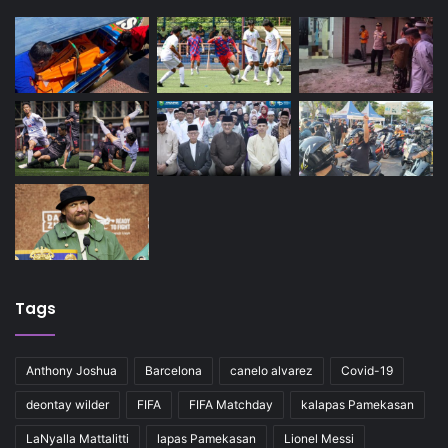
Tags
Anthony Joshua
Barcelona
canelo alvarez
Covid-19
deontay wilder
FIFA
FIFA Matchday
kalapas Pamekasan
LaNyalla Mattalitti
lapas Pamekasan
Lionel Messi