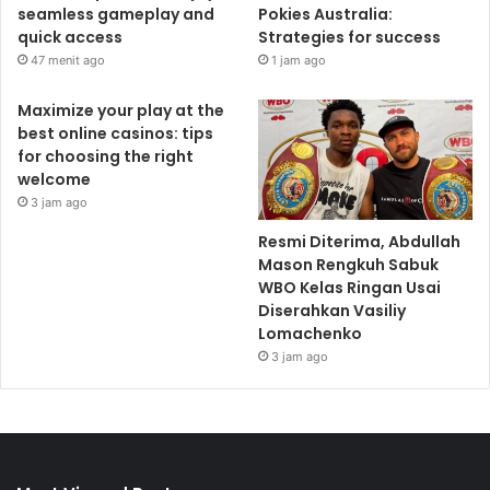
seamless gameplay and
Pokies Australia:
quick access
Strategies for success
47 menit ago
1 jam ago
Maximize your play at the
best online casinos: tips
for choosing the right
welcome
3 jam ago
Resmi Diterima, Abdullah
Mason Rengkuh Sabuk
WBO Kelas Ringan Usai
Diserahkan Vasiliy
Lomachenko
3 jam ago