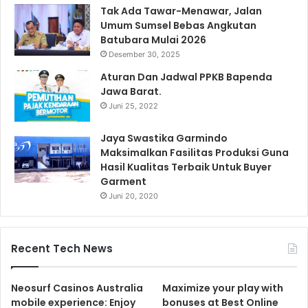
Tak Ada Tawar-Menawar, Jalan
Umum Sumsel Bebas Angkutan
Batubara Mulai 2026
Desember 30, 2025
Aturan Dan Jadwal PPKB Bapenda
Jawa Barat.
Juni 25, 2022
Jaya Swastika Garmindo
Maksimalkan Fasilitas Produksi Guna
Hasil Kualitas Terbaik Untuk Buyer
Garment
Juni 20, 2020
Recent Tech News
Neosurf Casinos Australia
Maximize your play with
mobile experience: Enjoy
bonuses at Best Online