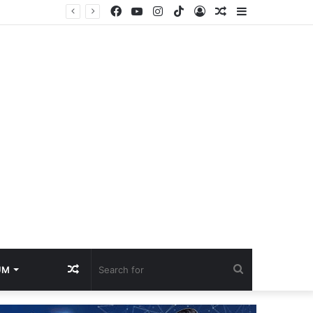
Facebook
YouTube
Instagram
TikTok
Log
Random
Sidebar
In
Article
Random
Search
UM
Article
for