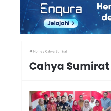
Home
/
Cahya Sumirat
Cahya Sumirat