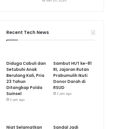
Juni 20, 2020
Recent Tech News
Diduga Cabuli dan
Sambut HUT ke-81
Setubuhi Anak
RI, Jajaran Rutan
Berulang Kali, Pria
Prabumulih Ikuti
23 Tahun
Donor Darah di
Ditangkap Polda
RSUD
Sumsel
2 jam ago
2 jam ago
Niat Selamatkan
Sandal Jadi