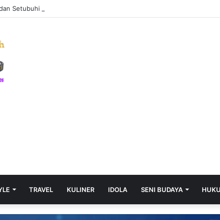
dan Setubuhi Anak Berulang Kali, Pria 23 Tahun Ditangkap Polda Sumsel
YLE
TRAVEL
KULINER
IDOLA
SENI BUDAYA
HUK