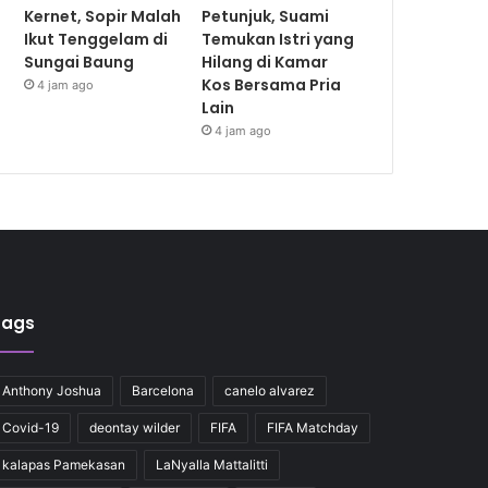
Kernet, Sopir Malah
Petunjuk, Suami
Ikut Tenggelam di
Temukan Istri yang
Sungai Baung
Hilang di Kamar
Kos Bersama Pria
4 jam ago
Lain
4 jam ago
Tags
Anthony Joshua
Barcelona
canelo alvarez
Covid-19
deontay wilder
FIFA
FIFA Matchday
kalapas Pamekasan
LaNyalla Mattalitti