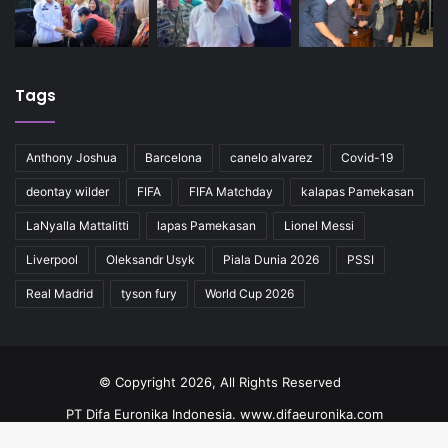
Tags
Anthony Joshua
Barcelona
canelo alvarez
Covid-19
deontay wilder
FIFA
FIFA Matchday
kalapas Pamekasan
LaNyalla Mattalitti
lapas Pamekasan
Lionel Messi
Liverpool
Oleksandr Usyk
Piala Dunia 2026
PSSI
Real Madrid
tyson fury
World Cup 2026
© Copyright 2026, All Rights Reserved
PT Difa Euronika Indonesia. www.difaeuronika.com
Redaksi
Kode Etik
Pedoman
Kontak