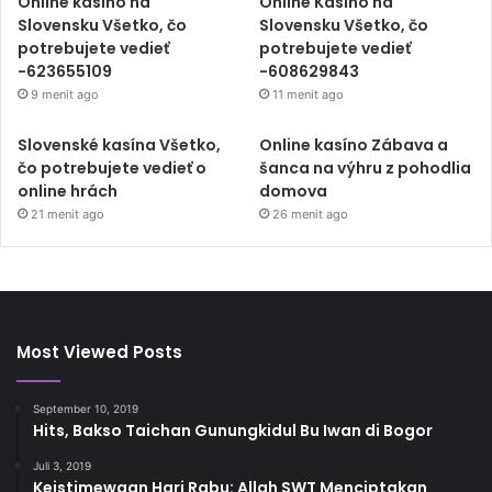
Online kasíno na
Online Kasíno na
Slovensku Všetko, čo
Slovensku Všetko, čo
potrebujete vedieť
potrebujete vedieť
-623655109
-608629843
9 menit ago
11 menit ago
Slovenské kasína Všetko,
Online kasíno Zábava a
čo potrebujete vedieť o
šanca na výhru z pohodlia
online hrách
domova
21 menit ago
26 menit ago
Most Viewed Posts
September 10, 2019
Hits, Bakso Taichan Gunungkidul Bu Iwan di Bogor
Juli 3, 2019
Keistimewaan Hari Rabu: Allah SWT Menciptakan