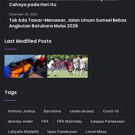
Cahaya pada Hari Itu
Desember 30, 2025
Tak Ada Tawar-Menawar, Jalan Umum Sumsel Bebas
Angkutan Batubara Mulai 2026
Last Modified Posts
Tags
Anthony Joshua
Barcelona
canelo alvarez
Covid-19
deontay wilder
FIFA
FIFA Matchday
kalapas Pamekasan
LaNyalla Mattalitti
lapas Pamekasan
Lionel Messi