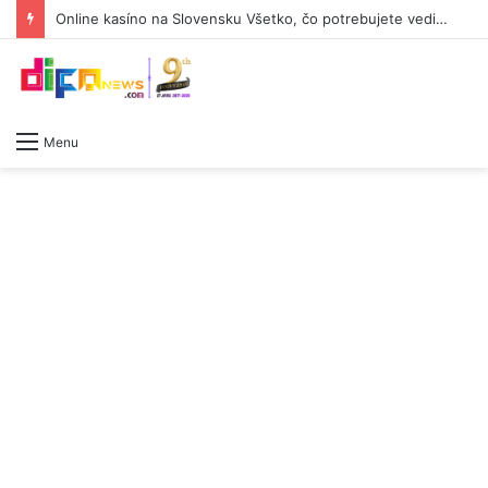
Online kasíno na Slovensku Všetko, čo potrebujete vedieť -623655109
Menu