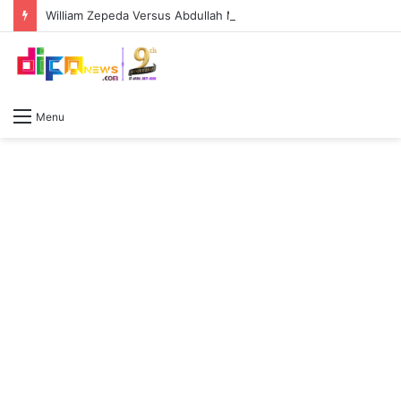
William Zepeda Versus Abdullah Mason, Duel Panas Sesama Kidal: Pengalaman William Zepeda bakal diuji keperkasaan Abdullah Mason
Menu