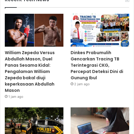
William Zepeda Versus
Dinkes Prabumulih
Abdullah Mason, Duel
Gencarkan Tracing TB
Panas Sesama Kidal:
Terintegrasi CKG,
Pengalaman William
Percepat Deteksi Dini di
Zepeda bakal diuji
Gunung Ibul
keperkasaan Abdullah
2 jam ago
Mason
1 jam ago