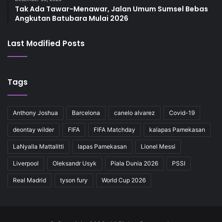
Tak Ada Tawar-Menawar, Jalan Umum Sumsel Bebas
Angkutan Batubara Mulai 2026
Last Modified Posts
Tags
Anthony Joshua
Barcelona
canelo alvarez
Covid-19
deontay wilder
FIFA
FIFA Matchday
kalapas Pamekasan
LaNyalla Mattalitti
lapas Pamekasan
Lionel Messi
Liverpool
Oleksandr Usyk
Piala Dunia 2026
PSSI
Real Madrid
tyson fury
World Cup 2026