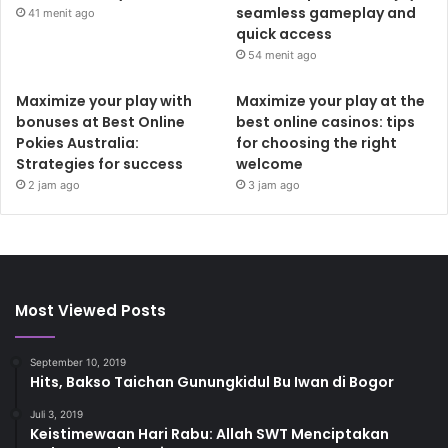
seamless gameplay and
41 menit ago
quick access
54 menit ago
Maximize your play with
Maximize your play at the
bonuses at Best Online
best online casinos: tips
Pokies Australia:
for choosing the right
Strategies for success
welcome
2 jam ago
3 jam ago
Most Viewed Posts
September 10, 2019
Hits, Bakso Taichan Gunungkidul Bu Iwan di Bogor
Juli 3, 2019
Keistimewaan Hari Rabu: Allah SWT Menciptakan