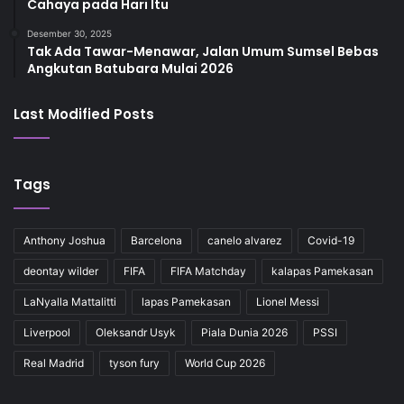
Cahaya pada Hari Itu
Desember 30, 2025
Tak Ada Tawar-Menawar, Jalan Umum Sumsel Bebas
Angkutan Batubara Mulai 2026
Last Modified Posts
Tags
Anthony Joshua
Barcelona
canelo alvarez
Covid-19
deontay wilder
FIFA
FIFA Matchday
kalapas Pamekasan
LaNyalla Mattalitti
lapas Pamekasan
Lionel Messi
Liverpool
Oleksandr Usyk
Piala Dunia 2026
PSSI
Real Madrid
tyson fury
World Cup 2026