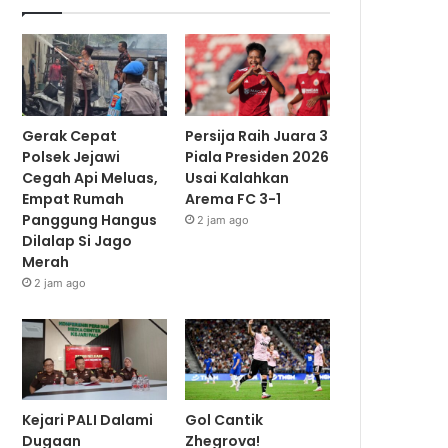
Gerak Cepat
Persija Raih Juara 3
Polsek Jejawi
Piala Presiden 2026
Cegah Api Meluas,
Usai Kalahkan
Empat Rumah
Arema FC 3-1
Panggung Hangus
2 jam ago
Dilalap Si Jago
Merah
2 jam ago
Kejari PALI Dalami
Gol Cantik
Dugaan
Zhegrova!