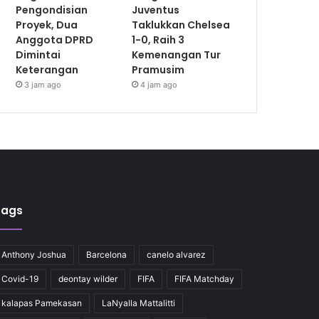
Pengondisian
Juventus
Proyek, Dua
Taklukkan Chelsea
Anggota DPRD
1-0, Raih 3
Dimintai
Kemenangan Tur
Keterangan
Pramusim
3 jam ago
4 jam ago
Tags
Anthony Joshua
Barcelona
canelo alvarez
Covid-19
deontay wilder
FIFA
FIFA Matchday
kalapas Pamekasan
LaNyalla Mattalitti