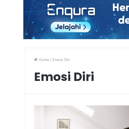
Home
/
Emosi Diri
Emosi Diri