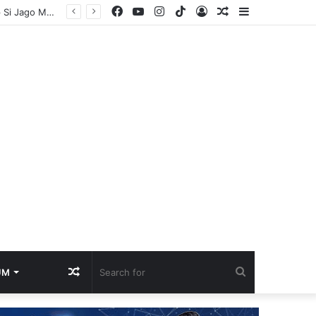
Facebook
YouTube
Instagram
TikTok
Log
Random
Sidebar
Gerak Cepat Polsek Jejawi Cegah Api Meluas, Empat Rumah Panggung Hangus Dilalap Si Jago Merah
In
Article
Random
Search
UM
Article
for