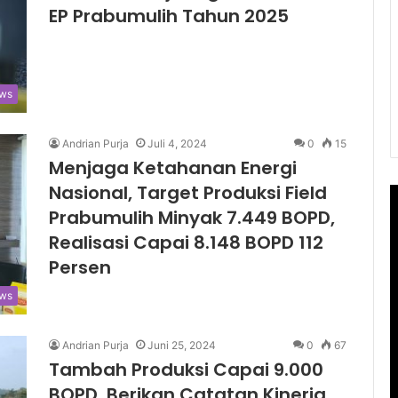
EP Prabumulih Tahun 2025
ews
Andrian Purja
Juli 4, 2024
0
15
Menjaga Ketahanan Energi
Nasional, Target Produksi Field
Prabumulih Minyak 7.449 BOPD,
Realisasi Capai 8.148 BOPD 112
Persen
ws
Andrian Purja
Juni 25, 2024
0
67
Tambah Produksi Capai 9.000
BOPD, Berikan Catatan Kinerja