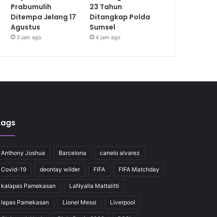
Prabumulih
23 Tahun
Ditempa Jelang 17
Ditangkap Polda
Agustus
Sumsel
3 jam ago
4 jam ago
Tags
Anthony Joshua
Barcelona
canelo alvarez
Covid-19
deontay wilder
FIFA
FIFA Matchday
kalapas Pamekasan
LaNyalla Mattalitti
lapas Pamekasan
Lionel Messi
Liverpool