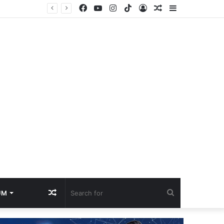
Facebook
YouTube
Instagram
TikTok
Log
Random
Sidebar
udar
In
Article
Random
Search
UM
Article
for