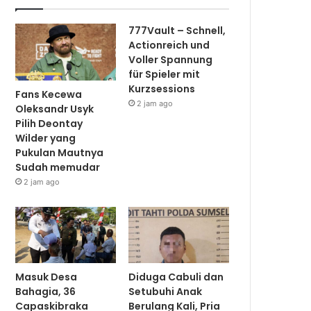
777Vault – Schnell,
Actionreich und
Voller Spannung
für Spieler mit
Kurzsessions
Fans Kecewa
2 jam ago
Oleksandr Usyk
Pilih Deontay
Wilder yang
Pukulan Mautnya
Sudah memudar
2 jam ago
Masuk Desa
Diduga Cabuli dan
Bahagia, 36
Setubuhi Anak
Capaskibraka
Berulang Kali, Pria