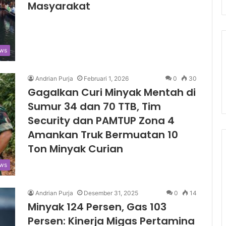
Masyarakat
ws
Andrian Purja
Februari 1, 2026
0
30
Gagalkan Curi Minyak Mentah di
Sumur 34 dan 70 TTB, Tim
Security dan PAMTUP Zona 4
Amankan Truk Bermuatan 10
Ton Minyak Curian
ews
Andrian Purja
Desember 31, 2025
0
14
Minyak 124 Persen, Gas 103
Persen: Kinerja Migas Pertamina