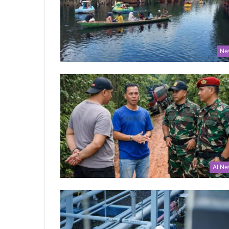
Ne
AI N