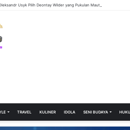
leksandr Usyk Pilih Deontay Wilder yang Pukulan Mautnya Sudah mem
YLE
TRAVEL
KULINER
IDOLA
SENI BUDAYA
HUK