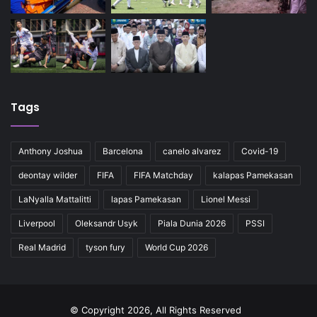
Tags
Anthony Joshua
Barcelona
canelo alvarez
Covid-19
deontay wilder
FIFA
FIFA Matchday
kalapas Pamekasan
LaNyalla Mattalitti
lapas Pamekasan
Lionel Messi
Liverpool
Oleksandr Usyk
Piala Dunia 2026
PSSI
Real Madrid
tyson fury
World Cup 2026
© Copyright 2026, All Rights Reserved