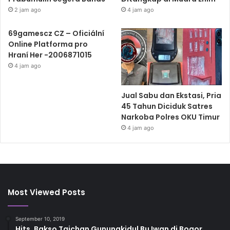
2 jam ago
4 jam ago
69gamescz CZ – Oficiální
Online Platforma pro
Hraní Her -2006871015
4 jam ago
Jual Sabu dan Ekstasi, Pria
45 Tahun Diciduk Satres
Narkoba Polres OKU Timur
4 jam ago
Most Viewed Posts
September 10, 2019
Hits, Bakso Taichan Gunungkidul Bu Iwan di Bogor