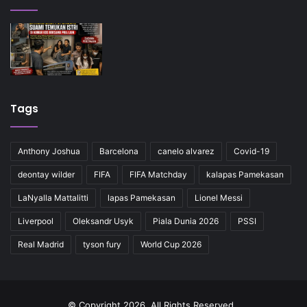
Tags
Anthony Joshua
Barcelona
canelo alvarez
Covid-19
deontay wilder
FIFA
FIFA Matchday
kalapas Pamekasan
LaNyalla Mattalitti
lapas Pamekasan
Lionel Messi
Liverpool
Oleksandr Usyk
Piala Dunia 2026
PSSI
Real Madrid
tyson fury
World Cup 2026
© Copyright 2026, All Rights Reserved