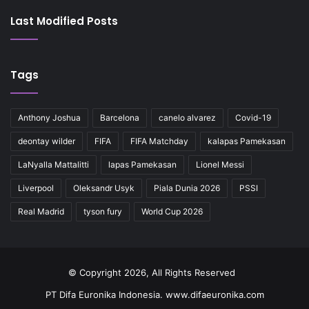
Last Modified Posts
Tags
Anthony Joshua
Barcelona
canelo alvarez
Covid-19
deontay wilder
FIFA
FIFA Matchday
kalapas Pamekasan
LaNyalla Mattalitti
lapas Pamekasan
Lionel Messi
Liverpool
Oleksandr Usyk
Piala Dunia 2026
PSSI
Real Madrid
tyson fury
World Cup 2026
© Copyright 2026, All Rights Reserved
PT Difa Euronika Indonesia. www.difaeuronika.com