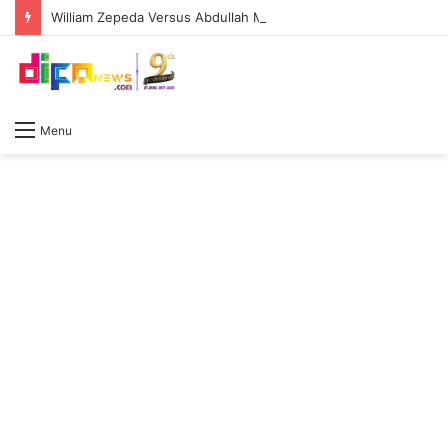
William Zepeda Versus Abdullah Mason, Duel Panas Sesama Kidal: Pengalaman William Zepeda bakal diuji keperkasaan Abdullah Mason
Menu