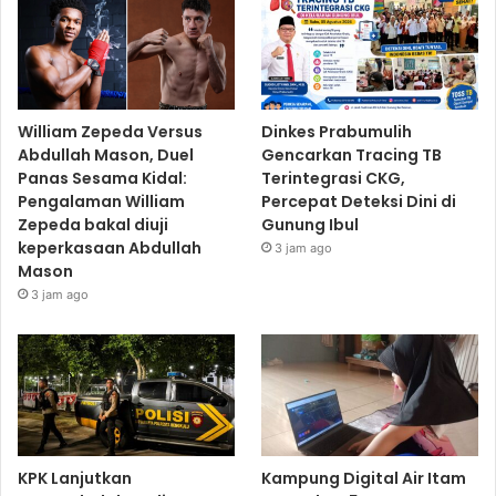
William Zepeda Versus
Dinkes Prabumulih
Abdullah Mason, Duel
Gencarkan Tracing TB
Panas Sesama Kidal:
Terintegrasi CKG,
Pengalaman William
Percepat Deteksi Dini di
Zepeda bakal diuji
Gunung Ibul
keperkasaan Abdullah
3 jam ago
Mason
3 jam ago
KPK Lanjutkan
Kampung Digital Air Itam