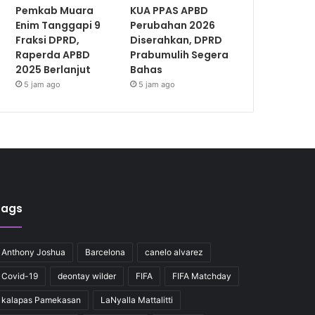
Pemkab Muara
KUA PPAS APBD
Enim Tanggapi 9
Perubahan 2026
Fraksi DPRD,
Diserahkan, DPRD
Raperda APBD
Prabumulih Segera
2025 Berlanjut
Bahas
5 jam ago
5 jam ago
Tags
Anthony Joshua
Barcelona
canelo alvarez
Covid-19
deontay wilder
FIFA
FIFA Matchday
kalapas Pamekasan
LaNyalla Mattalitti