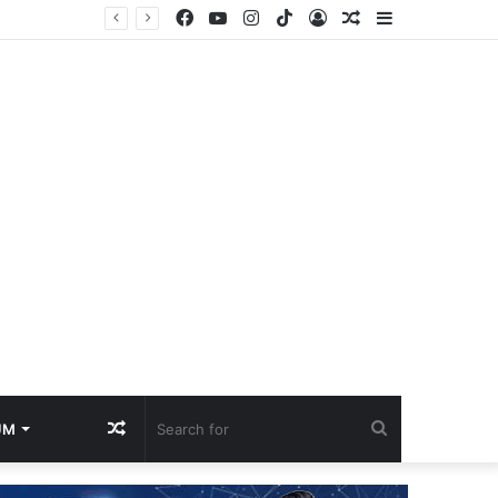
Facebook
YouTube
Instagram
TikTok
Log
Random
Sidebar
 OKI
In
Article
Random
Search
UM
Article
for