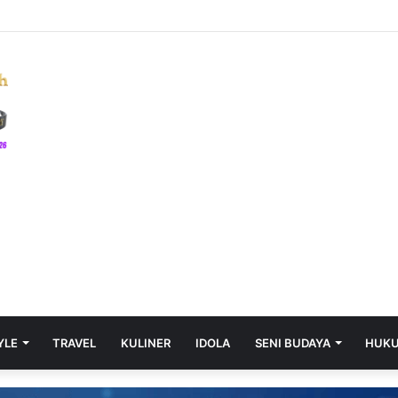
a Sumsel, 80 Siswa SRT 31 Palembang Bersiap Menempuh Pendidikan di
YLE
TRAVEL
KULINER
IDOLA
SENI BUDAYA
HUK