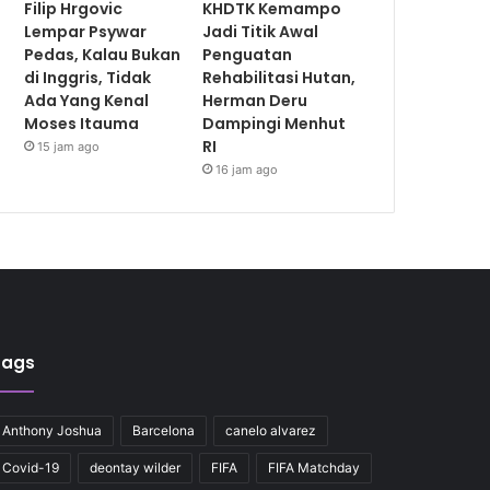
Filip Hrgovic
KHDTK Kemampo
Lempar Psywar
Jadi Titik Awal
Pedas, Kalau Bukan
Penguatan
di Inggris, Tidak
Rehabilitasi Hutan,
Ada Yang Kenal
Herman Deru
Moses Itauma
Dampingi Menhut
RI
15 jam ago
16 jam ago
Tags
Anthony Joshua
Barcelona
canelo alvarez
Covid-19
deontay wilder
FIFA
FIFA Matchday