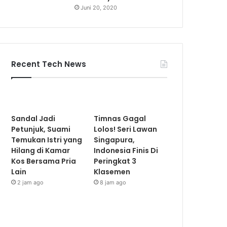
Juni 20, 2020
Recent Tech News
Sandal Jadi
Timnas Gagal
Petunjuk, Suami
Lolos! Seri Lawan
Temukan Istri yang
Singapura,
Hilang di Kamar
Indonesia Finis Di
Kos Bersama Pria
Peringkat 3
Lain
Klasemen
2 jam ago
8 jam ago