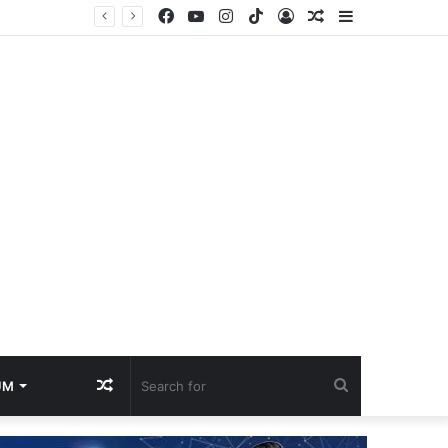
Facebook
YouTube
Instagram
TikTok
Log
Random
Sidebar
In
Article
Random
Search
UM
Article
for