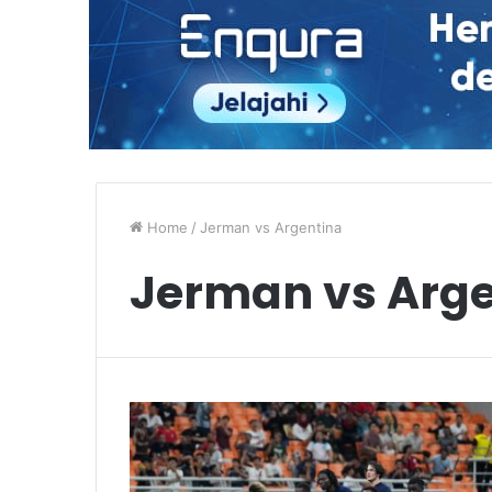
Home
/
Jerman vs Argentina
Jerman vs Arge