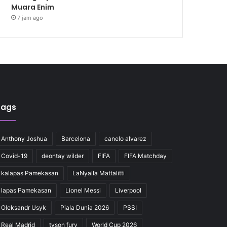
Muara Enim
7 jam ago
Tags
Anthony Joshua
Barcelona
canelo alvarez
Covid-19
deontay wilder
FIFA
FIFA Matchday
kalapas Pamekasan
LaNyalla Mattalitti
lapas Pamekasan
Lionel Messi
Liverpool
Oleksandr Usyk
Piala Dunia 2026
PSSI
Real Madrid
tyson fury
World Cup 2026