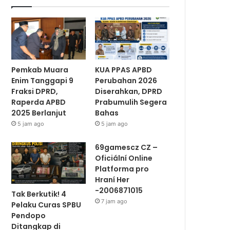
Pemkab Muara
KUA PPAS APBD
Enim Tanggapi 9
Perubahan 2026
Fraksi DPRD,
Diserahkan, DPRD
Raperda APBD
Prabumulih Segera
2025 Berlanjut
Bahas
5 jam ago
5 jam ago
69gamescz CZ –
Oficiální Online
Platforma pro
Hraní Her
-2006871015
Tak Berkutik! 4
7 jam ago
Pelaku Curas SPBU
Pendopo
Ditangkap di