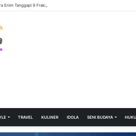
 Enim Tanggapi 9 Fraksi DPRD, Raperda APBD 2025 Berlanjut
YLE
TRAVEL
KULINER
IDOLA
SENI BUDAYA
HUK