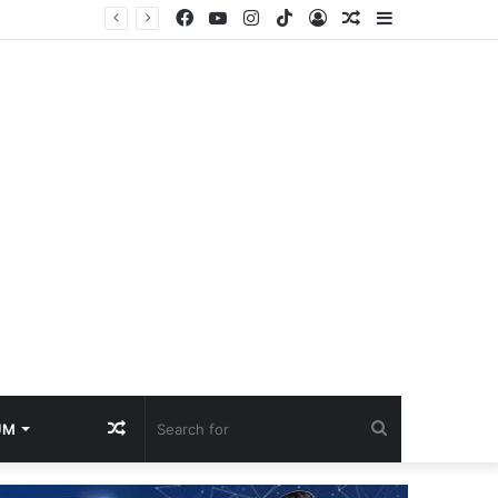
Facebook
YouTube
Instagram
TikTok
Log
Random
Sidebar
In
Article
Random
Search
UM
Article
for