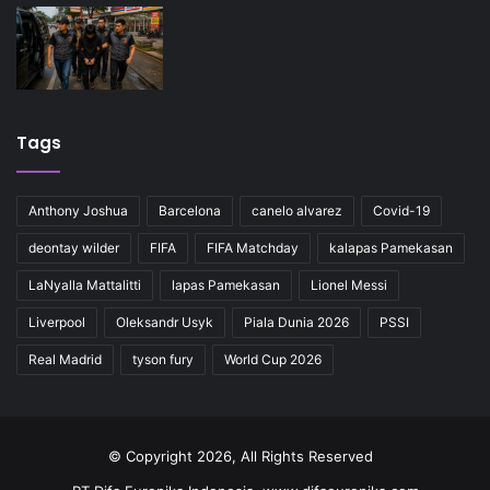
Tags
Anthony Joshua
Barcelona
canelo alvarez
Covid-19
deontay wilder
FIFA
FIFA Matchday
kalapas Pamekasan
LaNyalla Mattalitti
lapas Pamekasan
Lionel Messi
Liverpool
Oleksandr Usyk
Piala Dunia 2026
PSSI
Real Madrid
tyson fury
World Cup 2026
© Copyright 2026, All Rights Reserved