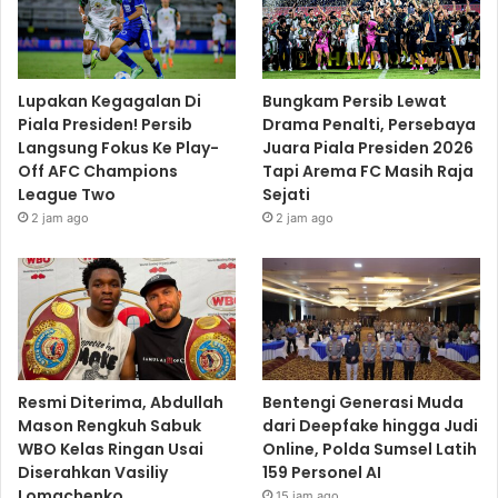
Lupakan Kegagalan Di
Bungkam Persib Lewat
Piala Presiden! Persib
Drama Penalti, Persebaya
Langsung Fokus Ke Play-
Juara Piala Presiden 2026
Off AFC Champions
Tapi Arema FC Masih Raja
League Two
Sejati
2 jam ago
2 jam ago
Resmi Diterima, Abdullah
Bentengi Generasi Muda
Mason Rengkuh Sabuk
dari Deepfake hingga Judi
WBO Kelas Ringan Usai
Online, Polda Sumsel Latih
Diserahkan Vasiliy
159 Personel AI
Lomachenko
15 jam ago