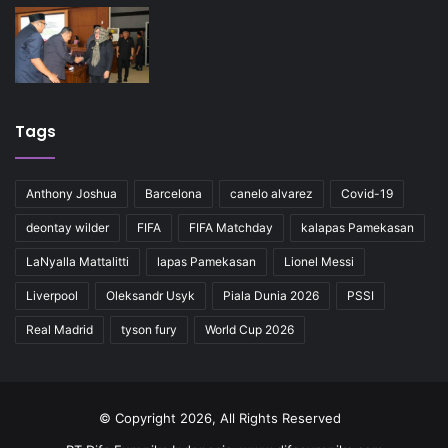
Tags
Anthony Joshua
Barcelona
canelo alvarez
Covid-19
deontay wilder
FIFA
FIFA Matchday
kalapas Pamekasan
LaNyalla Mattalitti
lapas Pamekasan
Lionel Messi
Liverpool
Oleksandr Usyk
Piala Dunia 2026
PSSI
Real Madrid
tyson fury
World Cup 2026
© Copyright 2026, All Rights Reserved