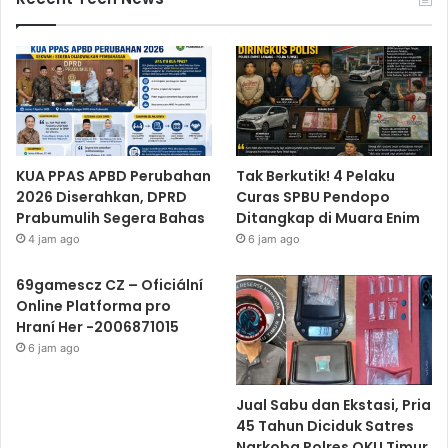
KUA PPAS APBD Perubahan
Tak Berkutik! 4 Pelaku
2026 Diserahkan, DPRD
Curas SPBU Pendopo
Prabumulih Segera Bahas
Ditangkap di Muara Enim
4 jam ago
6 jam ago
69gamescz CZ – Oficiální
Online Platforma pro
Hraní Her -2006871015
6 jam ago
Jual Sabu dan Ekstasi, Pria
45 Tahun Diciduk Satres
Narkoba Polres OKU Timur