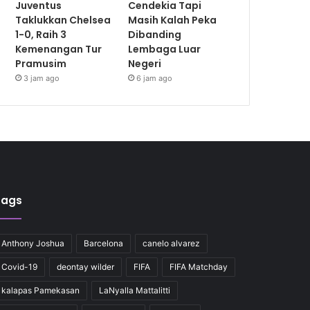
Juventus
Cendekia Tapi
Taklukkan Chelsea
Masih Kalah Peka
1-0, Raih 3
Dibanding
Kemenangan Tur
Lembaga Luar
Pramusim
Negeri
3 jam ago
6 jam ago
Tags
Anthony Joshua
Barcelona
canelo alvarez
Covid-19
deontay wilder
FIFA
FIFA Matchday
kalapas Pamekasan
LaNyalla Mattalitti