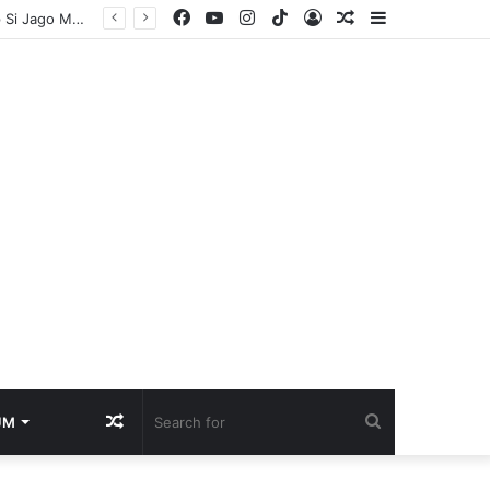
Facebook
YouTube
Instagram
TikTok
Log
Random
Sidebar
Gerak Cepat Polsek Jejawi Cegah Api Meluas, Empat Rumah Panggung Hangus Dilalap Si Jago Merah
In
Article
Random
Search
UM
Article
for