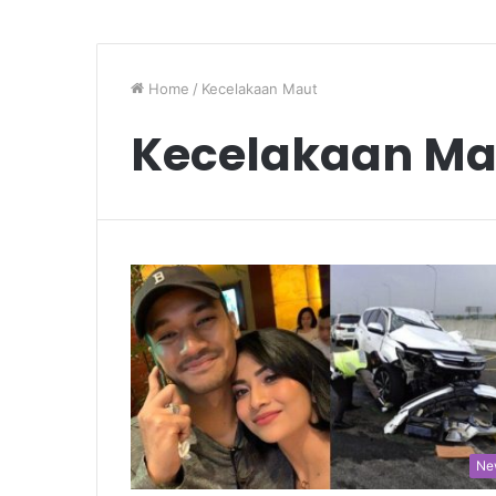
Home
/
Kecelakaan Maut
Kecelakaan Ma
Ne