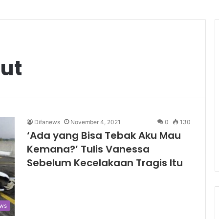
ut
Difanews
November 4, 2021
0
130
‘Ada yang Bisa Tebak Aku Mau
Kemana?’ Tulis Vanessa
Sebelum Kecelakaan Tragis Itu
ws