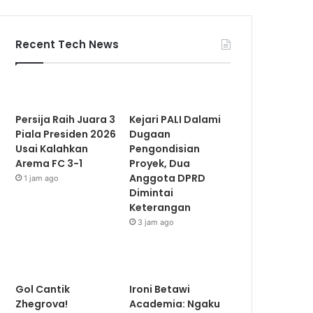
Recent Tech News
Persija Raih Juara 3
Kejari PALI Dalami
Piala Presiden 2026
Dugaan
Usai Kalahkan
Pengondisian
Arema FC 3-1
Proyek, Dua
Anggota DPRD
1 jam ago
Dimintai
Keterangan
3 jam ago
Gol Cantik
Ironi Betawi
Zhegrova!
Academia: Ngaku