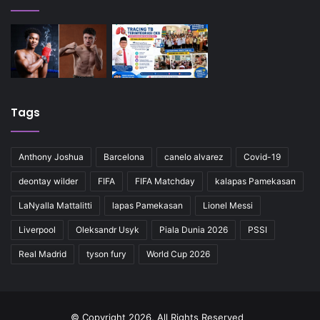
Tags
Anthony Joshua
Barcelona
canelo alvarez
Covid-19
deontay wilder
FIFA
FIFA Matchday
kalapas Pamekasan
LaNyalla Mattalitti
lapas Pamekasan
Lionel Messi
Liverpool
Oleksandr Usyk
Piala Dunia 2026
PSSI
Real Madrid
tyson fury
World Cup 2026
© Copyright 2026, All Rights Reserved