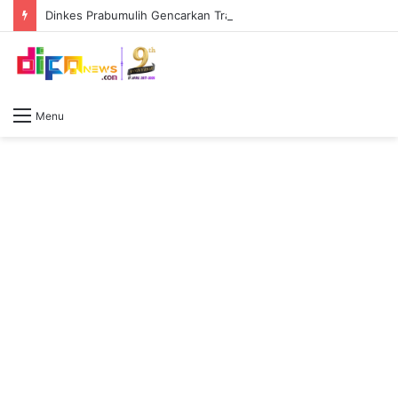
Dinkes Prabumulih Gencarkan Tracing TB Terintegrasi CKG, Percepat Deteksi Dini di Gunung Ibul
Menu