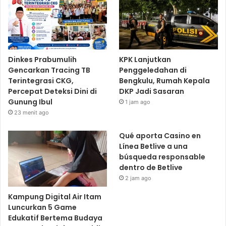
Dinkes Prabumulih
KPK Lanjutkan
Gencarkan Tracing TB
Penggeledahan di
Terintegrasi CKG,
Bengkulu, Rumah Kepala
Percepat Deteksi Dini di
DKP Jadi Sasaran
Gunung Ibul
1 jam ago
23 menit ago
Qué aporta Casino en
Línea Betlive a una
búsqueda responsable
dentro de Betlive
2 jam ago
Kampung Digital Air Itam
Luncurkan 5 Game
Edukatif Bertema Budaya