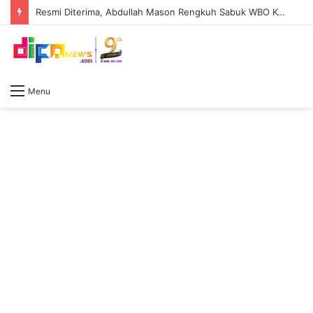
Bentengi Generasi Muda dari Deepfake hingga Judi Online, Polda Sumsel Latih 159 Personel AI
Menu