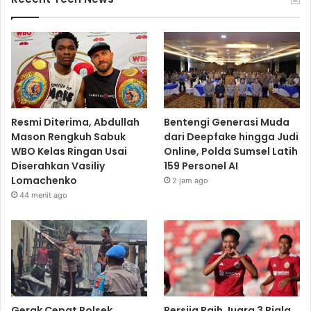
Resmi Diterima, Abdullah
Bentengi Generasi Muda
Mason Rengkuh Sabuk
dari Deepfake hingga Judi
WBO Kelas Ringan Usai
Online, Polda Sumsel Latih
Diserahkan Vasiliy
159 Personel AI
Lomachenko
2 jam ago
44 menit ago
Gerak Cepat Polsek
Persija Raih Juara 3 Piala