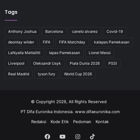
Tags
Anthony Joshua
Barcelona
canelo alvarez
Covid-19
deontay wilder
FIFA
FIFA Matchday
kalapas Pamekasan
LaNyalla Mattalitti
lapas Pamekasan
Lionel Messi
Liverpool
Oleksandr Usyk
Piala Dunia 2026
PSSI
Real Madrid
tyson fury
World Cup 2026
© Copyright 2026, All Rights Reserved
PT Difa Euronika Indonesia. www.difaeuronika.com
Redaksi
Kode Etik
Pedoman
Kontak
Facebook
YouTube
Instagram
TikTok