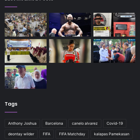
Tags
Anthony Joshua
Barcelona
canelo alvarez
Covid-19
deontay wilder
FIFA
FIFA Matchday
kalapas Pamekasan