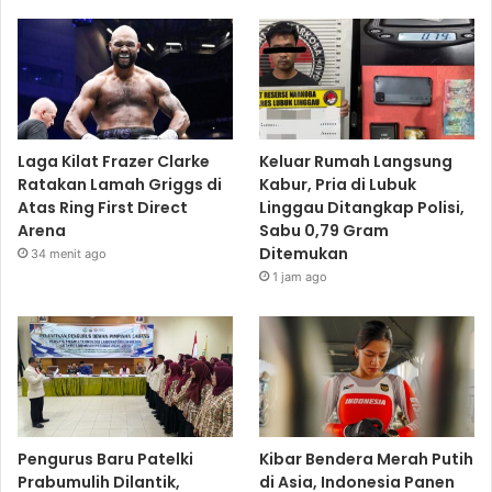
Laga Kilat Frazer Clarke
Keluar Rumah Langsung
Ratakan Lamah Griggs di
Kabur, Pria di Lubuk
Atas Ring First Direct
Linggau Ditangkap Polisi,
Arena
Sabu 0,79 Gram
Ditemukan
34 menit ago
1 jam ago
Pengurus Baru Patelki
Kibar Bendera Merah Putih
Prabumulih Dilantik,
di Asia, Indonesia Panen