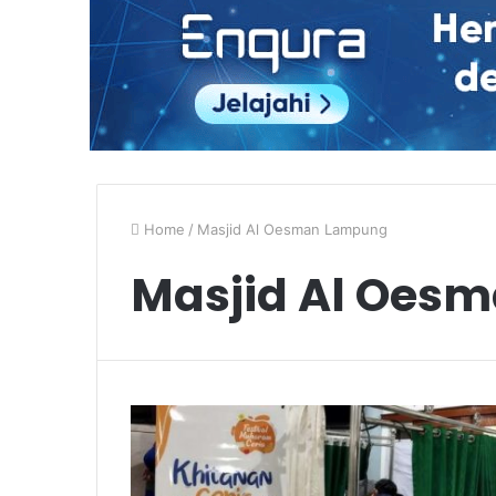
Home
/
Masjid Al Oesman Lampung
Masjid Al Oes