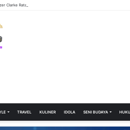
azer Clarke Ratakan Lamah Griggs di Atas Ring First Direct Arena
YLE
TRAVEL
KULINER
IDOLA
SENI BUDAYA
HUK