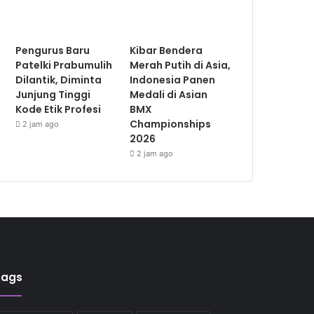
Pengurus Baru
Kibar Bendera
Patelki Prabumulih
Merah Putih di Asia,
Dilantik, Diminta
Indonesia Panen
Junjung Tinggi
Medali di Asian
Kode Etik Profesi
BMX
Championships
2 jam ago
2026
2 jam ago
Tags