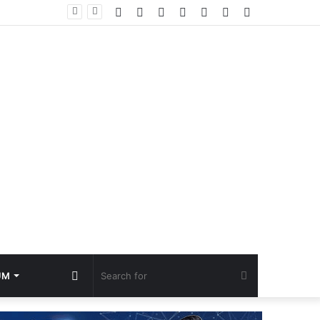
Facebook
YouTube
Instagram
TikTok
Log
Random
Sidebar
In
Article
Random
Search
UM
Article
for