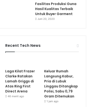
Fasilitas Produksi Guna
Hasil Kualitas Terbaik
Untuk Buyer Garment
Juni 20, 2020
Recent Tech News
Laga Kilat Frazer
Keluar Rumah
Clarke Ratakan
Langsung Kabur,
Lamah Griggs di
Pria di Lubuk
Atas Ring First
Linggau Ditangkap
Direct Arena
Polisi, Sabu 0,79
Gram Ditemukan
46 menit ago
1 jam ago