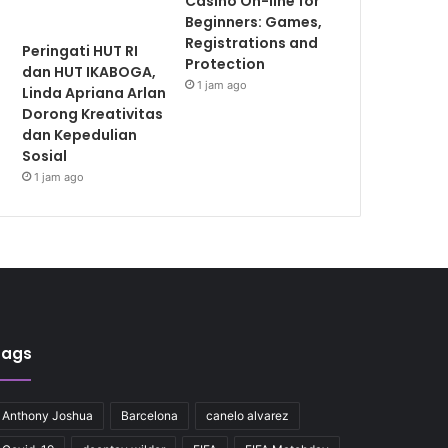
Casino On-line for
Beginners: Games,
Registrations and
Peringati HUT RI
Protection
dan HUT IKABOGA,
1 jam ago
Linda Apriana Arlan
Dorong Kreativitas
dan Kepedulian
Sosial
1 jam ago
Tags
Anthony Joshua
Barcelona
canelo alvarez