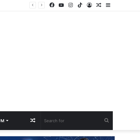
Facebook
YouTube
Instagram
TikTok
Log
Random
Sidebar
In
Article
Random
Search
UM
Article
for