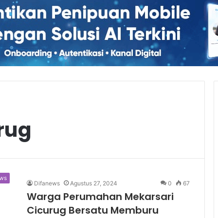
rug
ws
Difanews
Agustus 27, 2024
0
67
Warga Perumahan Mekarsari
Cicurug Bersatu Memburu