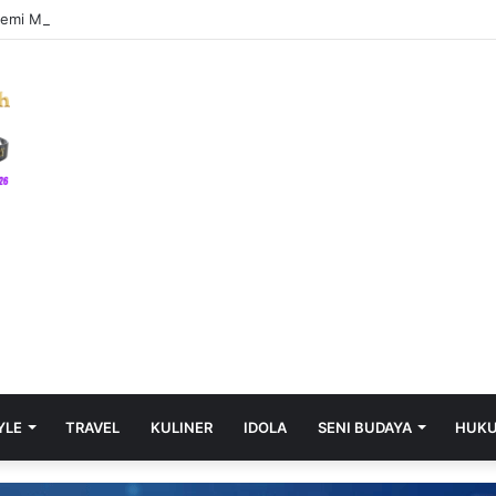
Demi Mencuri, Pria di Palembang Diciduk Jatanras Polda Sumsel
YLE
TRAVEL
KULINER
IDOLA
SENI BUDAYA
HUK