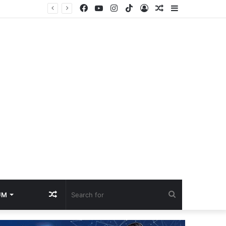
Facebook
YouTube
Instagram
TikTok
Log
Random
Sidebar
di Inggris
In
Article
Random
Search
UM
Article
for