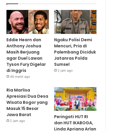
Eddie Hearn dan
Ngaku Polisi Demi
Anthony Joshua
Mencuri, Pria di
Masih Berjuang
Palembang Diciduk
agar Duel Lawan
Jatanras Polda
Tyson Fury Digelar
Sumsel
di Inggris
2 jam ago
49 menit ago
Ria Marlisa
Apresiasi Dua Desa
Wisata Bogor yang
Masuk 15 Besar
Jawa Barat
Peringati HUT RI
2 jam ago
dan HUT IKABOGA,
Linda Apriana Arlan