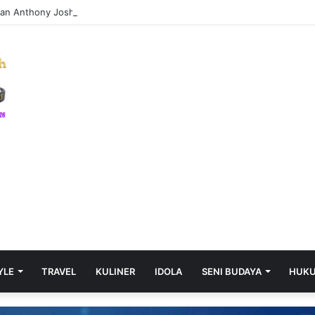
an Anthony Joshua Masih Berjuang agar Duel Lawan Tyson Fury Digelar 
YLE
TRAVEL
KULINER
IDOLA
SENI BUDAYA
HUK