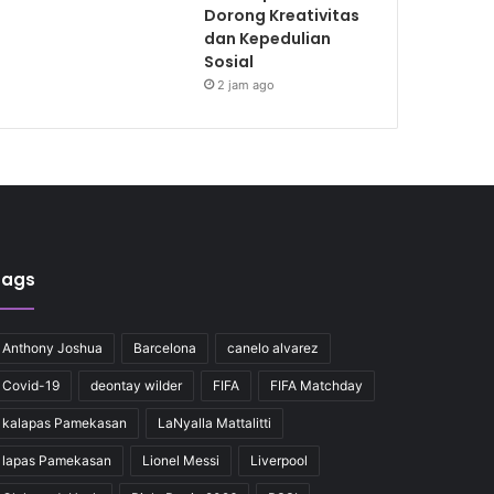
Dorong Kreativitas
dan Kepedulian
Sosial
2 jam ago
Tags
Anthony Joshua
Barcelona
canelo alvarez
Covid-19
deontay wilder
FIFA
FIFA Matchday
kalapas Pamekasan
LaNyalla Mattalitti
lapas Pamekasan
Lionel Messi
Liverpool