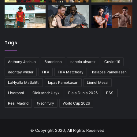
Tags
Anthony Joshua
Barcelona
canelo alvarez
Covid-19
deontay wilder
FIFA
FIFA Matchday
kalapas Pamekasan
LaNyalla Mattalitti
lapas Pamekasan
Lionel Messi
Liverpool
Oleksandr Usyk
Piala Dunia 2026
PSSI
Real Madrid
tyson fury
World Cup 2026
© Copyright 2026, All Rights Reserved