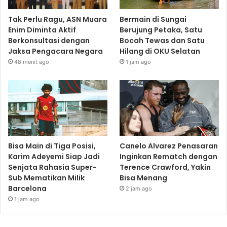
Tak Perlu Ragu, ASN Muara
Bermain di Sungai
Enim Diminta Aktif
Berujung Petaka, Satu
Berkonsultasi dengan
Bocah Tewas dan Satu
Jaksa Pengacara Negara
Hilang di OKU Selatan
48 menit ago
1 jam ago
Bisa Main di Tiga Posisi,
Canelo Alvarez Penasaran
Karim Adeyemi Siap Jadi
Inginkan Rematch dengan
Senjata Rahasia Super-
Terence Crawford, Yakin
Sub Mematikan Milik
Bisa Menang
Barcelona
2 jam ago
1 jam ago