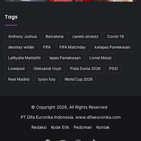
Tags
Anthony Joshua
Barcelona
canelo alvarez
Covid-19
deontay wilder
FIFA
FIFA Matchday
kalapas Pamekasan
LaNyalla Mattalitti
lapas Pamekasan
Lionel Messi
Liverpool
Oleksandr Usyk
Piala Dunia 2026
PSSI
Real Madrid
tyson fury
World Cup 2026
© Copyright 2026, All Rights Reserved
PT Difa Euronika Indonesia. www.difaeuronika.com
Redaksi
Kode Etik
Pedoman
Kontak