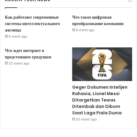
Как работают современные
Что такое цифровая
системы интеллектуального
преобразование компании
жилища
6 menit ago
6 menit ago
Что ждет интернет в
предстоящем грядущем
33 menit ago
Geger Dokumen Intelijen
Rahasia, Lionel Messi
Ditargetkan Tewas
Ditembak dan Dibom
Saat Laga Piala Dunia
50 menit ago