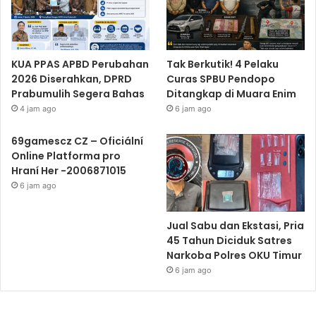
KUA PPAS APBD Perubahan
Tak Berkutik! 4 Pelaku
2026 Diserahkan, DPRD
Curas SPBU Pendopo
Prabumulih Segera Bahas
Ditangkap di Muara Enim
4 jam ago
6 jam ago
69gamescz CZ – Oficiální
Online Platforma pro
Hraní Her -2006871015
6 jam ago
Jual Sabu dan Ekstasi, Pria
45 Tahun Diciduk Satres
Narkoba Polres OKU Timur
6 jam ago