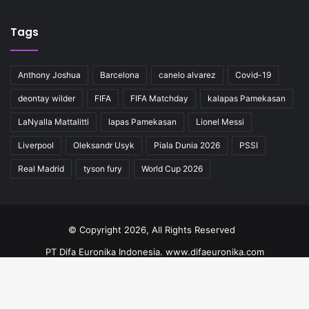
Tags
Anthony Joshua
Barcelona
canelo alvarez
Covid-19
deontay wilder
FIFA
FIFA Matchday
kalapas Pamekasan
LaNyalla Mattalitti
lapas Pamekasan
Lionel Messi
Liverpool
Oleksandr Usyk
Piala Dunia 2026
PSSI
Real Madrid
tyson fury
World Cup 2026
© Copyright 2026, All Rights Reserved
PT Difa Euronika Indonesia. www.difaeuronika.com
Redaksi
Kode Etik
Pedoman
Kontak
Facebook
YouTube
Instagram
TikTok