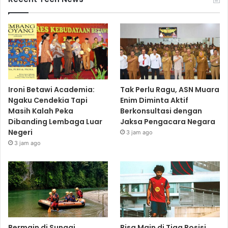
Ironi Betawi Academia:
Tak Perlu Ragu, ASN Muara
Ngaku Cendekia Tapi
Enim Diminta Aktif
Masih Kalah Peka
Berkonsultasi dengan
Dibanding Lembaga Luar
Jaksa Pengacara Negara
Negeri
3 jam ago
3 jam ago
Bermain di Sungai
Bisa Main di Tiga Posisi,