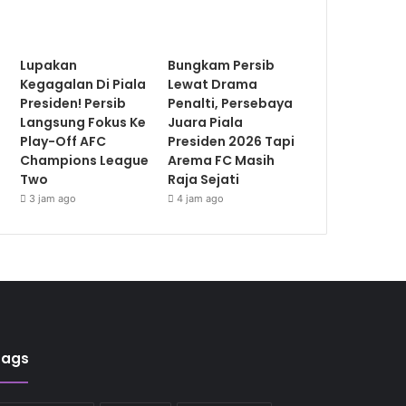
Lupakan
Bungkam Persib
Kegagalan Di Piala
Lewat Drama
Presiden! Persib
Penalti, Persebaya
Langsung Fokus Ke
Juara Piala
Play-Off AFC
Presiden 2026 Tapi
Champions League
Arema FC Masih
Two
Raja Sejati
3 jam ago
4 jam ago
Tags