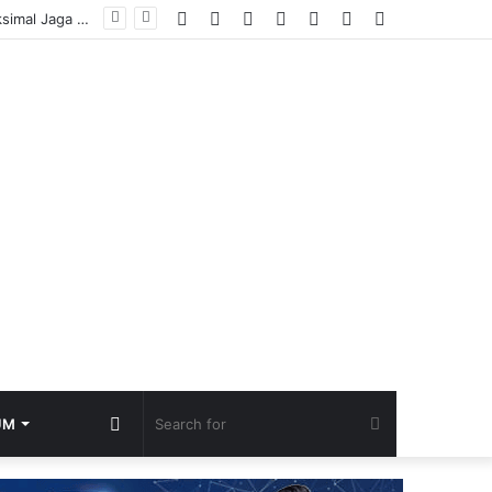
Facebook
YouTube
Instagram
TikTok
Log
Random
Sidebar
Pengamat Komunikasi Soroti Kinerja Humas RS AR Bunda Prabumulih, Dinilai Belum Maksimal Jaga Reputasi
In
Article
Random
Search
UM
Article
for