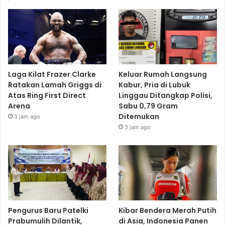
Laga Kilat Frazer Clarke
Keluar Rumah Langsung
Ratakan Lamah Griggs di
Kabur, Pria di Lubuk
Atas Ring First Direct
Linggau Ditangkap Polisi,
Arena
Sabu 0,79 Gram
Ditemukan
3 jam ago
3 jam ago
Pengurus Baru Patelki
Kibar Bendera Merah Putih
Prabumulih Dilantik,
di Asia, Indonesia Panen