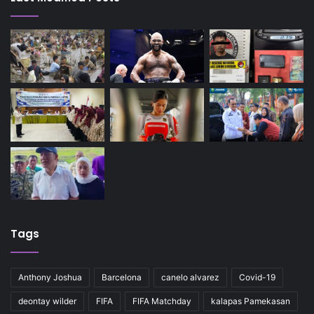
Tags
Anthony Joshua
Barcelona
canelo alvarez
Covid-19
deontay wilder
FIFA
FIFA Matchday
kalapas Pamekasan